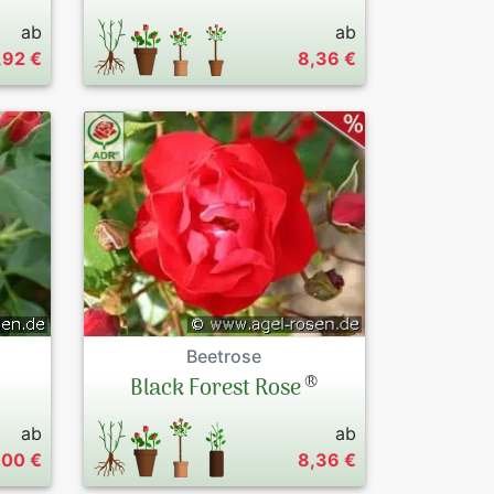
ab
ab
,92 €
8,36 €
Beetrose
®
Black Forest Rose
ab
ab
,00 €
8,36 €