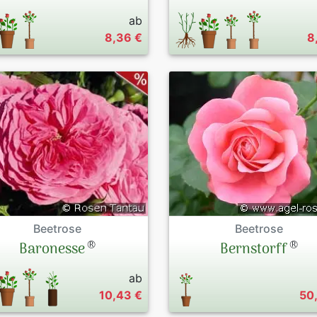
ab
8,36 €
8
Beetrose
Beetrose
®
®
Baronesse
Bernstorff
ab
10,43 €
50