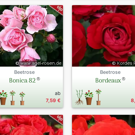
Beetrose
Beetrose
®
®
Bonica 82
Bordeaux
ab
7,59 €
8