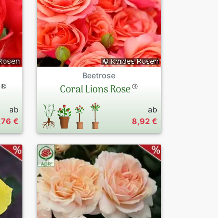
Beetrose
®
®
Coral Lions Rose
ab
ab
,76 €
8,92 €