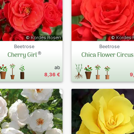
Beetrose
Beetrose
®
Cherry Girl
Chica Flower Circus
ab
8,36 €
9