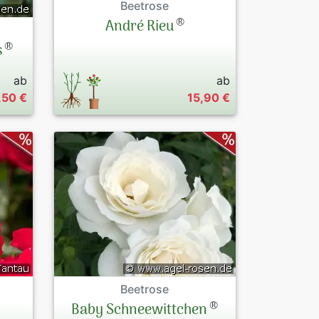
Beetrose
®
André Rieu
®
s
ab
ab
,50 €
15,90 €
Beetrose
®
Baby Schneewittchen