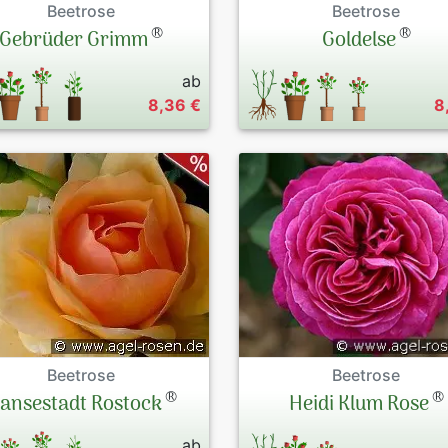
Beetrose
Beetrose
®
®
Gebrüder Grimm
Goldelse
ab
8,36 €
8
Beetrose
Beetrose
®
®
ansestadt Rostock
Heidi Klum Rose
ab