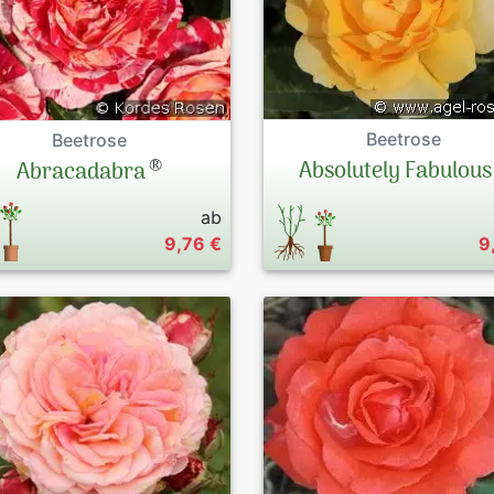
Beetrose
Beetrose
®
Absolutely Fabulous
Abracadabra
ab
9,76 €
9