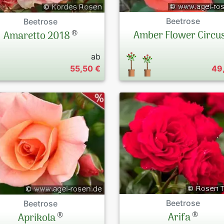
Beetrose
Beetrose
®
Amber Flower Circu
Amaretto 2018
ab
55,50 €
49
Beetrose
Beetrose
®
®
Arifa
Aprikola