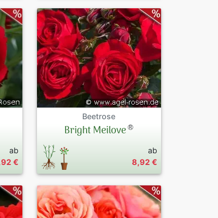
Beetrose
®
Bright Meilove
ab
ab
,92 €
8,92 €