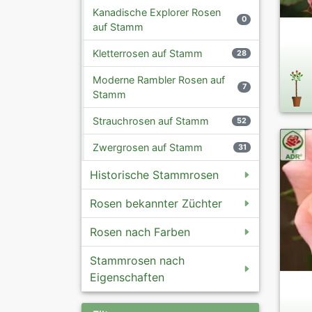
Kanadische Explorer Rosen
0
auf Stamm
Kletterrosen auf Stamm
28
Moderne Rambler Rosen auf
7
Stamm
Strauchrosen auf Stamm
52
Zwergrosen auf Stamm
31
Historische Stammrosen
Rosen bekannter Züchter
Rosen nach Farben
Stammrosen nach
Eigenschaften