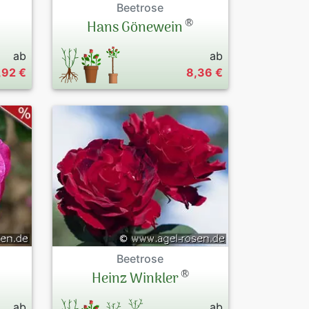
Beetrose
®
Hans Gönewein
ab
ab
,92 €
8,36 €
Beetrose
®
Heinz Winkler
ab
ab