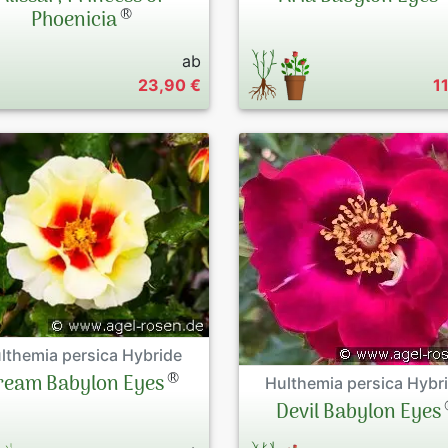
®
Phoenicia
ab
23,90 €
1
lthemia persica Hybride
®
ream Babylon Eyes
Hulthemia persica Hybr
Devil Babylon Eyes