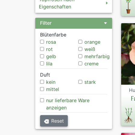
Eigenschaften
Filter
Blütenfarbe
rosa
orange
rot
weiß
gelb
mehrfarbig
lila
creme
Duft
kein
stark
mittel
Hu
F
nur lieferbare Ware
anzeigen
Reset