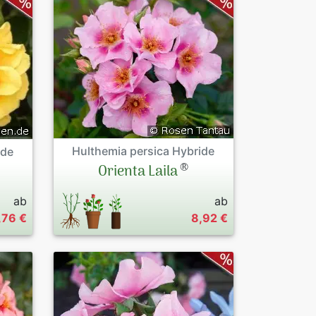
Hulthemia persica Hybride
ide
®
Orienta Laila
ab
ab
,76 €
8,92 €