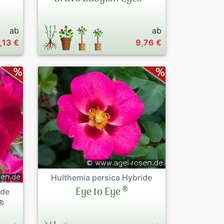
ab
ab
1,13 €
9,76 €
Hulthemia persica Hybride
®
Eye to Eye
ide
®