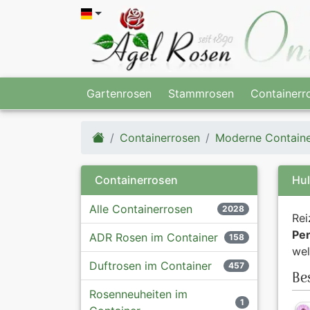
Gartenrosen
Stammrosen
Containerr
Containerrosen
Moderne Containe
Containerrosen
Hul
Alle Containerrosen
2028
Rei
Pe
ADR Rosen im Container
158
wel
Duftrosen im Container
457
Be
Rosenneuheiten im
1