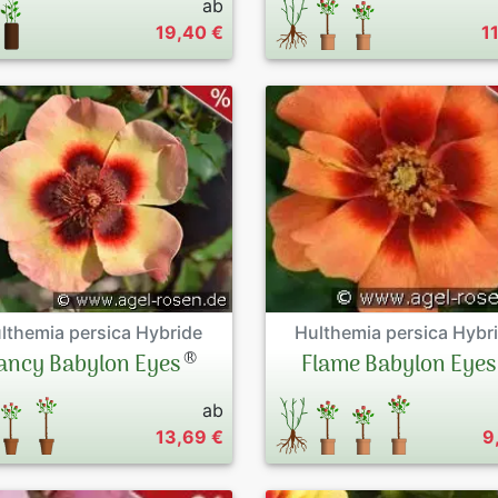
ab
19,40 €
1
lthemia persica Hybride
Hulthemia persica Hybr
®
ancy Babylon Eyes
Flame Babylon Eyes
ab
13,69 €
9