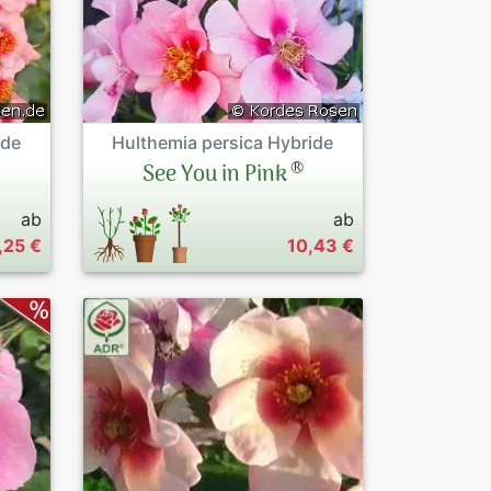
ide
Hulthemia persica Hybride
®
See You in Pink
ab
ab
,25 €
10,43 €