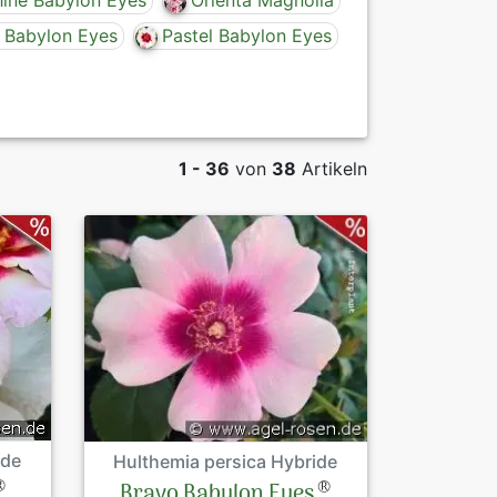
ine Babylon Eyes
Orienta Magnolia
l Babylon Eyes
Pastel Babylon Eyes
Historische Co
Päonien
Topfrosen bek
exklusives Prä
Topfrosen nac
Verkaufsforme
1 - 36
von
38
Artikeln
Topfrosen nac
AGB
Datenschutzer
Impressum
Links
Rosenschutz
ide
Hulthemia persica Hybride
®
®
Bravo Babylon Eyes
Sitemap