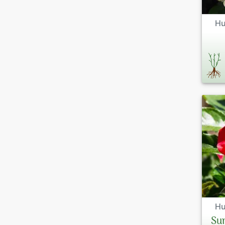
Hu
Hu
Su