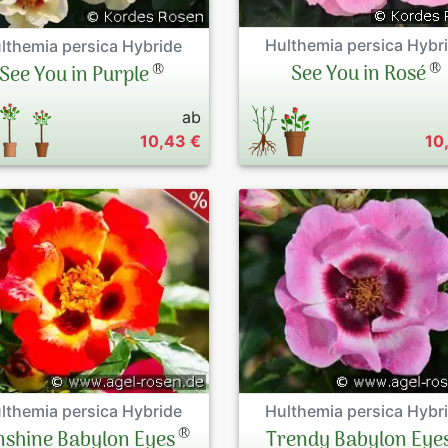
Hulthemia persica Hybr
lthemia persica Hybride
®
®
See You in Rosé
See You in Purple
ab
10,43 €
10
lthemia persica Hybride
Hulthemia persica Hybr
®
nshine Babylon Eyes
Trendy Babylon Eye