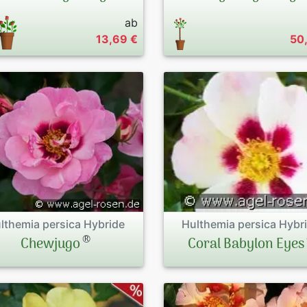
ab
13,69 €
50
lthemia persica Hybride
Hulthemia persica Hybr
®
Chewjugo
Coral Babylon Eyes