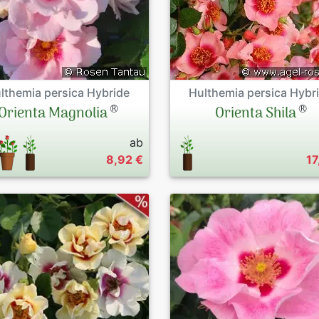
lthemia persica Hybride
Hulthemia persica Hybr
®
®
Orienta Magnolia
Orienta Shila
ab
8,92 €
17