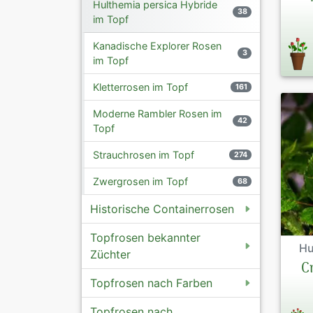
Hulthemia persica Hybride
38
im Topf
Kanadische Explorer Rosen
3
im Topf
Kletterrosen im Topf
161
Moderne Rambler Rosen im
42
Topf
Strauchrosen im Topf
274
Zwergrosen im Topf
68
Historische Containerrosen
Topfrosen bekannter
Hu
Züchter
C
Topfrosen nach Farben
Topfrosen nach