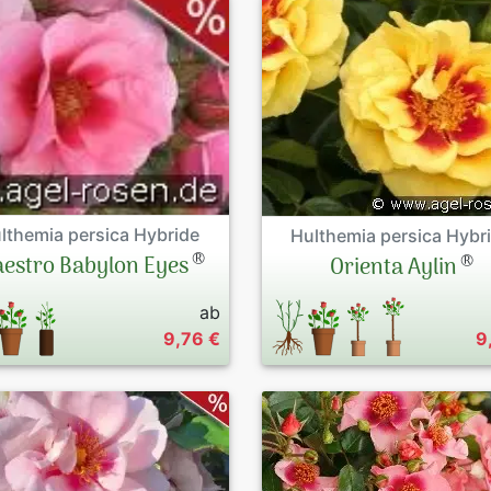
lthemia persica Hybride
Hulthemia persica Hybr
®
®
estro Babylon Eyes
Orienta Aylin
ab
9,76 €
9