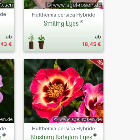
ide
Hulthemia persica Hybride
®
Smiling Eyes
ab
ab
,43 €
18,45 €
ide
Hulthemia persica Hybride
®
®
s
Blushing Babylon Eyes