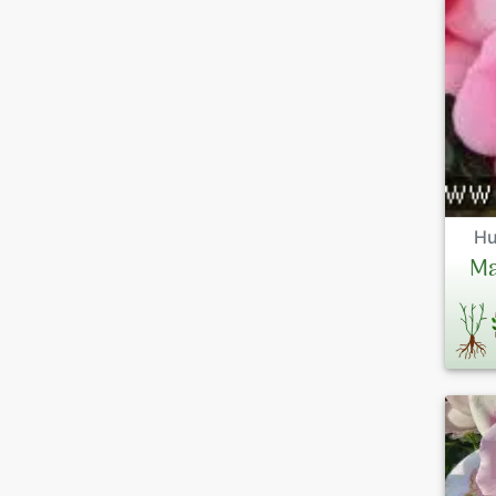
Hu
Ma