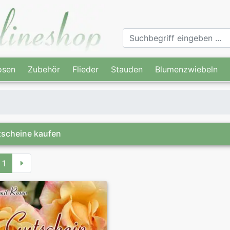
osen
Zubehör
Flieder
Stauden
Blumenzwiebeln
scheine kaufen
1