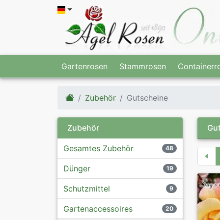
Gartenrosen
Stammrosen
Containerr
Zubehör
Gutscheine
Zubehör
Gut
Gesamtes Zubehör
48
Dünger
19
Schutzmittel
9
Gartenaccessoires
20