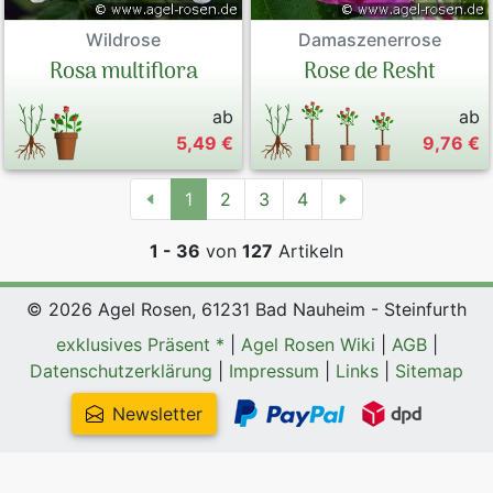
Wildrose
Damaszenerrose
Rosa multiflora
Rose de Resht
ab
ab
5,49 €
9,76 €
1
2
3
4
1 - 36
von
127
Artikeln
© 2026 Agel Rosen, 61231 Bad Nauheim - Steinfurth
exklusives Präsent *
|
Agel Rosen Wiki
|
AGB
|
Datenschutzerklärung
|
Impressum
|
Links
|
Sitemap
Newsletter