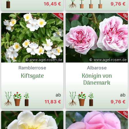
16,45 €
9,76 €
Ramblerrose
Albarose
Kiftsgate
Königin von
Dänemark
ab
ab
11,83 €
9,76 €