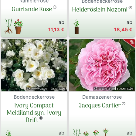
Ramblerrose
Bodendeckerrose
®
®
Guirlande Rose
Heideröslein Nozomi
ab
ab
11,13 €
18,45 €
Bodendeckerrose
Damaszenerrose
®
Ivory Compact
Jacques Cartier
Meidiland syn. Ivory
®
Drift
ab
ab