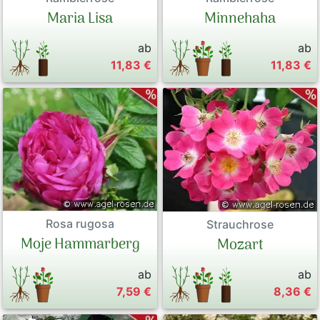
Maria Lisa
Minnehaha
ab
ab
11,83 €
11,83 €
Rosa rugosa
Strauchrose
Moje Hammarberg
Mozart
ab
ab
7,59 €
8,36 €