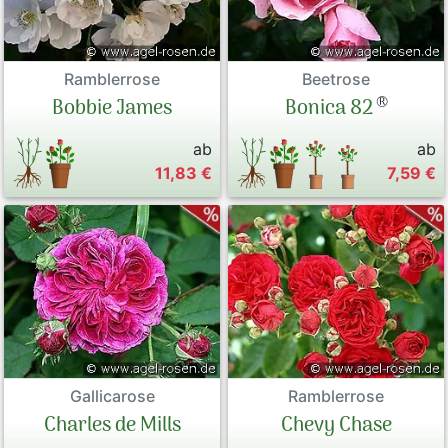
Ramblerrose
Beetrose
®
Bobbie James
Bonica 82
ab
ab
11,83 €
7,59 €
Gallicarose
Ramblerrose
Charles de Mills
Chevy Chase