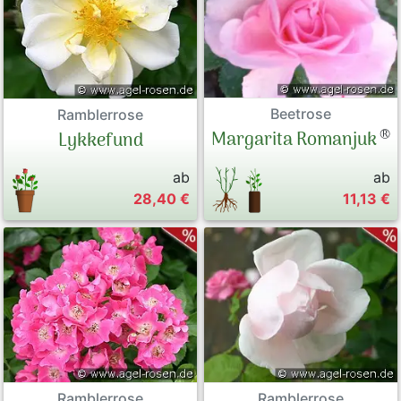
Beetrose
Ramblerrose
®
Margarita Romanjuk
Lykkefund
ab
ab
28,40 €
11,13 €
Ramblerrose
Ramblerrose