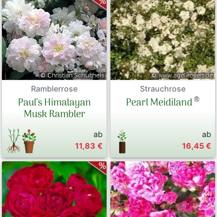
Strauchrose
Ramblerrose
®
Pearl Meidiland
Paul's Himalayan
Musk Rambler
ab
ab
11,83 €
16,45 €