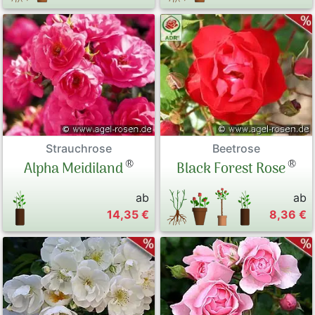
Strauchrose
Beetrose
®
®
Alpha Meidiland
Black Forest Rose
ab
ab
14,35 €
8,36 €