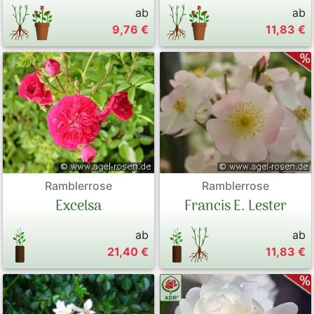
ab
ab
9,76 €
11,83 €
Ramblerrose
Ramblerrose
Francis E. Lester
Excelsa
ab
ab
21,40 €
11,83 €