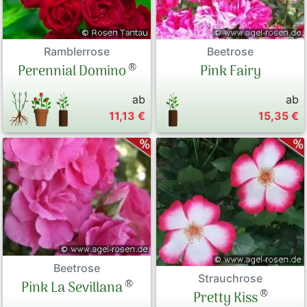
Ramblerrose
Beetrose
®
Perennial Domino
Pink Fairy
ab
ab
11,13 €
15,35 €
Beetrose
Strauchrose
®
Pink La Sevillana
®
Pretty Kiss