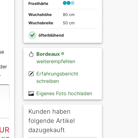
Frosthärte
Wuchshöhe
80 cm
Wuchsbreite
50 cm
öfterblühend
se
Bordeaux ®
weiterempfehlen
oder
Erfahrungsbericht
.
schreiben
Eigenes Foto hochladen
Kunden haben
folgende Artikel
EUR
dazugekauft