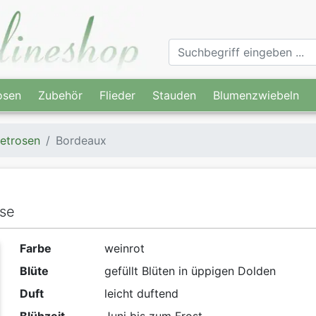
osen
Zubehör
Flieder
Stauden
Blumenzwiebeln
etrosen
Bordeaux
ose
Farbe
weinrot
Blüte
gefüllt Blüten in üppigen Dolden
Duft
leicht duftend