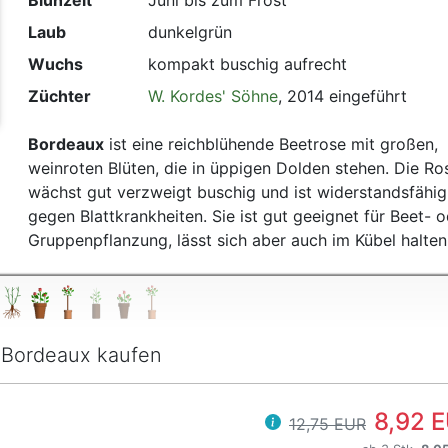
Blühzeit
Juni bis zum Frost
Laub
dunkelgrün
Wuchs
kompakt buschig aufrecht
Züchter
W. Kordes' Söhne
, 2014 eingeführt
Bordeaux
ist eine reichblühende Beetrose mit großen,
weinroten Blüten, die in üppigen Dolden stehen. Die Ro
wächst gut verzweigt buschig und ist widerstandsfähig
gegen Blattkrankheiten. Sie ist gut geeignet für Beet- 
Gruppenpflanzung, lässt sich aber auch im Kübel halten
Bordeaux kaufen
8,92 
12,75 EUR