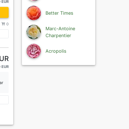
0 EUR
Better Times
/
0
Marc-Antoine
Charpentier
Acropolis
EUR
0 EUR
ar