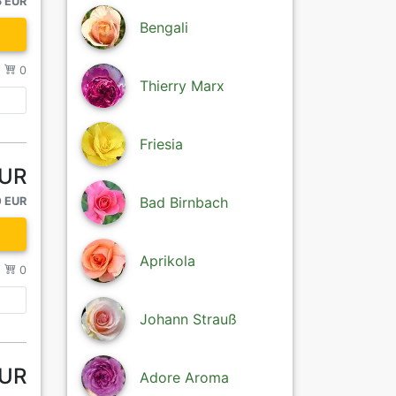
5 EUR
Bengali
/
0
Thierry Marx
Friesia
EUR
Bad Birnbach
0 EUR
Aprikola
/
0
Johann Strauß
EUR
Adore Aroma