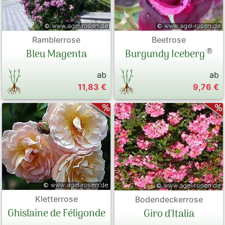
Ramblerrose
Beetrose
®
Bleu Magenta
Burgundy Iceberg
ab
ab
11,83 €
9,76 €
Kletterrose
Bodendeckerrose
Ghislaine de Féligonde
Giro d'Italia