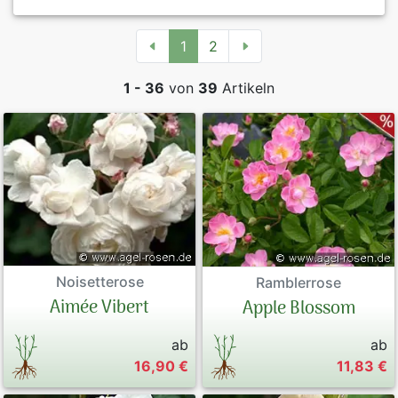
Rosen nach
Päonien
1
2
Rosen nach
exklusives 
1 - 36
von
39
Artikeln
Verkaufsfo
AGB
Datenschut
Impressum
Noisetterose
Ramblerrose
Aimée Vibert
Apple Blossom
Links
ab
ab
Rosenschut
16,90 €
11,83 €
Sitemap