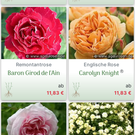
Englische Rose
Remontantrose
®
Carolyn Knight
Baron Girod de l'Ain
ab
ab
11,83 €
11,83 €