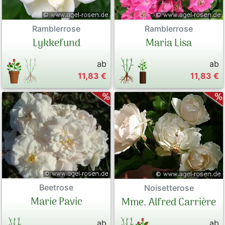
Ramblerrose
Ramblerrose
Lykkefund
Maria Lisa
ab
ab
11,83 €
11,83 €
Beetrose
Noisetterose
Marie Pavic
Mme. Alfred Carrière
ab
ab