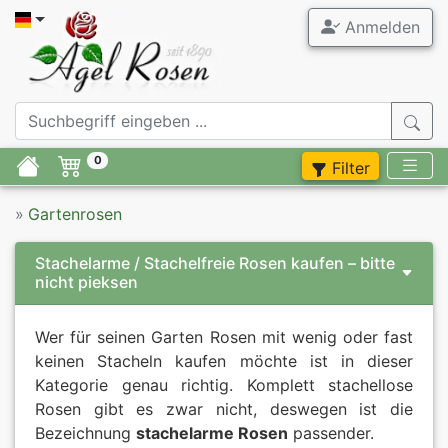
Anmelden
Alle Garten
Agel Ros
Gartenrose
ADR Rosen
0
Filter
Duftrosen
Stammrose
»
Gartenrosen
Rosenneuhe
Containerr
Stachelarme / Stachelfreie Rosen kaufen – bitte
Rosen im A
Zubehör
nicht pieksen
Moderne R
Flieder
Wer für seinen Garten Rosen mit wenig oder fast
keinen Stacheln kaufen möchte ist in dieser
Historisch
Stauden
Kategorie genau richtig. Komplett stachellose
Rosen gibt es zwar nicht, deswegen ist die
Rosen beka
Blumenzwie
Bezeichnung
stachelarme Rosen
passender.