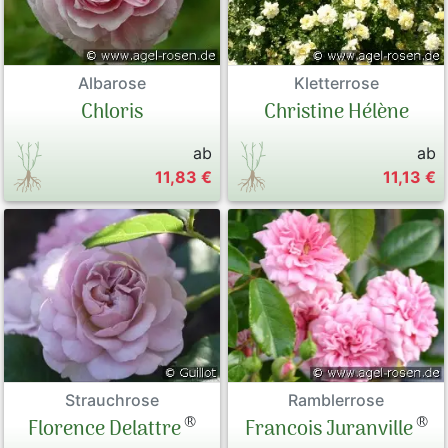
Kletterrose
Albarose
Christine Hélène
Chloris
ab
ab
11,83 €
11,13 €
Strauchrose
Ramblerrose
®
®
Florence Delattre
Francois Juranville