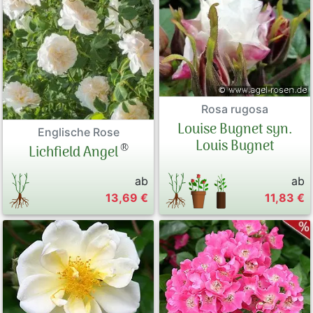
Rosa rugosa
Louise Bugnet syn.
Englische Rose
Louis Bugnet
®
Lichfield Angel
ab
ab
13,69 €
11,83 €