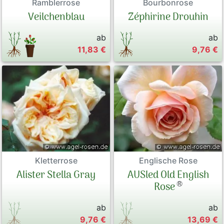
Ramblerrose
Bourbonrose
Veilchenblau
Zéphirine Drouhin
ab
ab
11,83 €
9,76 €
Kletterrose
Englische Rose
Alister Stella Gray
AUSled Old English
®
Rose
ab
ab
9,76 €
13,69 €