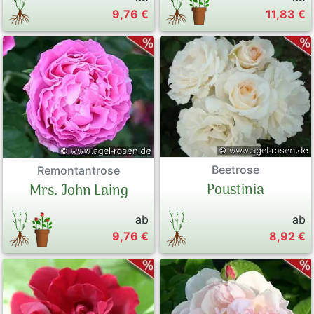
9,76 €
11,83 €
Beetrose
Remontantrose
Poustinia
Mrs. John Laing
ab
ab
9,76 €
8,92 €