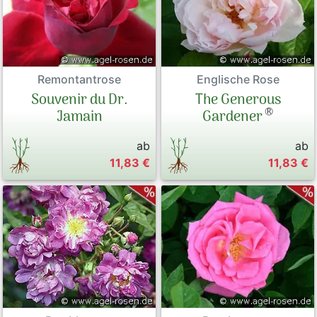
Remontantrose
Englische Rose
Souvenir du Dr.
The Generous
®
Jamain
Gardener
ab
ab
11,83 €
11,83 €