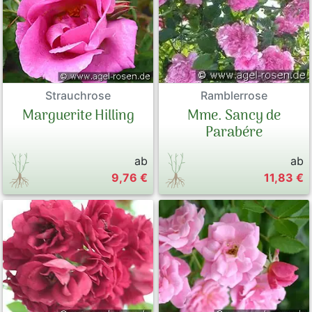
Ramblerrose
Strauchrose
Mme. Sancy de
Marguerite Hilling
Parabére
ab
ab
9,76 €
11,83 €