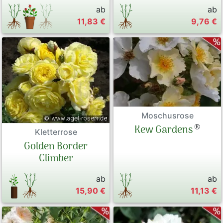
ab
ab
11,83 €
9,76 €
Moschusrose
®
Kew Gardens
Kletterrose
Golden Border
Climber
ab
ab
15,90 €
11,13 €