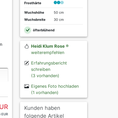
Frosthärte
Wuchshöhe
50 cm
Wuchsbreite
30 cm
öfterblühend
um
Heidi Klum Rose ®
weiterempfehlen
Erfahrungsbericht
schreiben
(3 vorhanden)
Eigenes Foto hochladen
(1 vorhanden)
EUR
Kunden haben
6 EUR
folgende Artikel