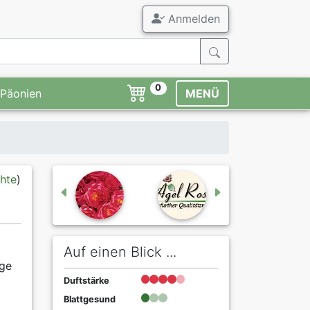
Anmelden
0
Päonien
MENÜ
hte
)
Auf einen Blick ...
ige
Duftstärke
Blattgesund