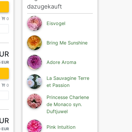
dazugekauft
/
0
Eisvogel
Bring Me Sunshine
EUR
Adore Aroma
5 EUR
La Sauvagine Terre
et Passion
/
0
Princesse Charlene
de Monaco syn.
Duftjuwel
EUR
Pink Intuition
0 EUR