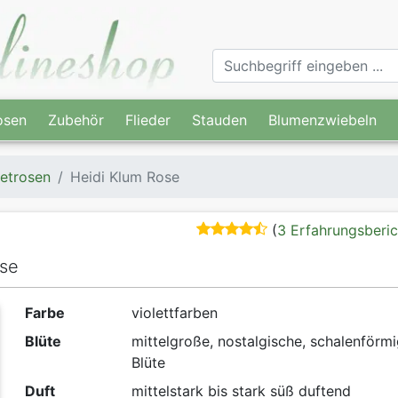
osen
Zubehör
Flieder
Stauden
Blumenzwiebeln
etrosen
Heidi Klum Rose
(
3 Erfahrungsberic
ose
Farbe
violettfarben
Blüte
mittelgroße, nostalgische, schalenförm
Blüte
Duft
mittelstark bis stark süß duftend