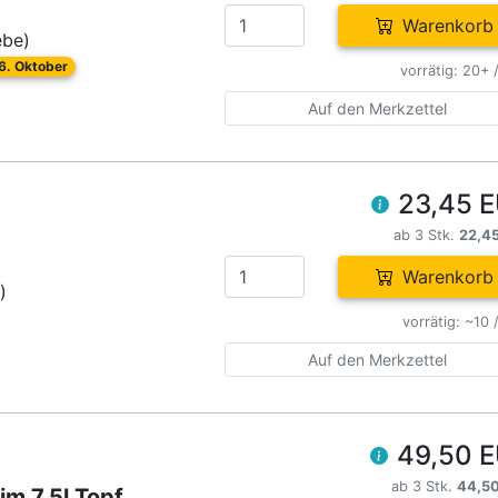
Warenkorb
ebe)
26. Oktober
vorrätig: 20+ 
Auf den Merkzettel
23,45 
ab 3 Stk.
22,4
Warenkorb
)
vorrätig: ~10 
Auf den Merkzettel
49,50 
ab 3 Stk.
44,5
m 7,5l Topf