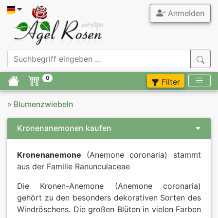
Anmelden
Agel Ros
Gartenrose
0
Filter
Stammrose
»
Blumenzwiebeln
Containerr
Kronenanemonen kaufen
Zubehör
Kronenanemone
(Anemone coronaria) stammt
Flieder
aus der Familie Ranunculaceae
Stauden
Die Kronen-Anemone (Anemone coronaria)
gehört zu den besonders dekorativen Sorten des
Windröschens. Die großen Blüten in vielen Farben
Blumenzwie