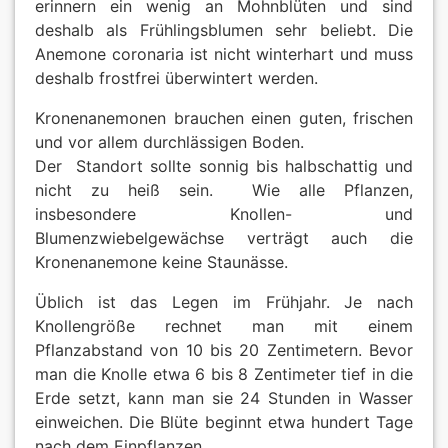
erinnern ein wenig an Mohnblüten und sind
deshalb als Frühlingsblumen sehr beliebt. Die
Päonien
Anemone coronaria ist nicht winterhart und muss
deshalb frostfrei überwintert werden.
exklusives 
Kronenanemonen brauchen einen guten, frischen
Verkaufsfo
und vor allem durchlässigen Boden.
Der Standort sollte sonnig bis halbschattig und
AGB
nicht zu heiß sein. Wie alle Pflanzen,
insbesondere Knollen- und
Blumenzwiebelgewächse verträgt auch die
Datenschut
Kronenanemone keine Staunässe.
Impressum
Üblich ist das Legen im Frühjahr. Je nach
Knollengröße rechnet man mit einem
Links
Pflanzabstand von 10 bis 20 Zentimetern. Bevor
man die Knolle etwa 6 bis 8 Zentimeter tief in die
Rosenschut
Erde setzt, kann man sie 24 Stunden in Wasser
einweichen. Die Blüte beginnt etwa hundert Tage
Sitemap
nach dem Einpflanzen.