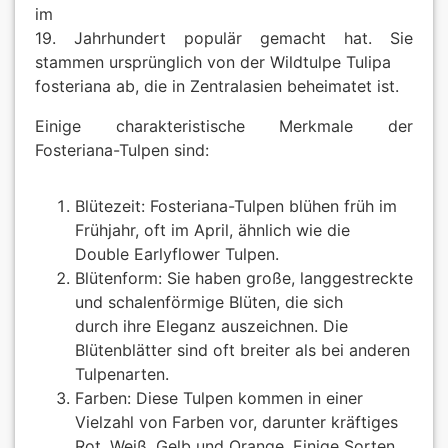
im
Krokusse
Päonien
19. Jahrhundert populär gemacht hat. Sie
stammen ursprünglich von der Wildtulpe Tulipa
fosteriana ab, die in Zentralasien beheimatet ist.
Lilien
exklusives 
Einige charakteristische Merkmale der
Montbretie
Verkaufsfo
Fosteriana-Tulpen sind:
Narzissen
AGB
Blütezeit: Fosteriana-Tulpen blühen früh im
Frühjahr, oft im April, ähnlich wie die
Ranunkeln
Datenschut
Double Earlyflower Tulpen.
Blütenform: Sie haben große, langgestreckte
Tigerblume
Impressum
und schalenförmige Blüten, die sich
durch ihre Eleganz auszeichnen. Die
Tulpen
Links
Blütenblätter sind oft breiter als bei anderen
Tulpenarten.
Rosenschut
Farben: Diese Tulpen kommen in einer
Vielzahl von Farben vor, darunter kräftiges
Sitemap
Rot, Weiß, Gelb und Orange. Einige Sorten