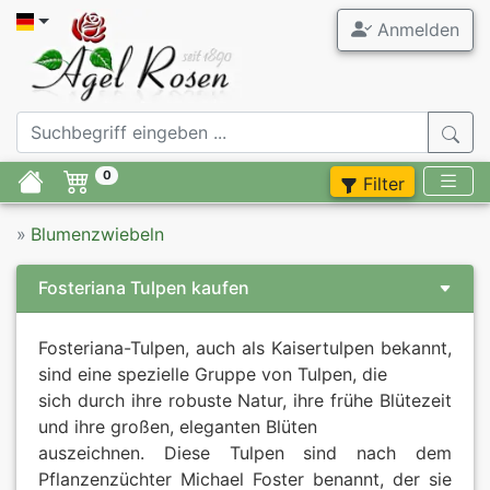
Anmelden
Alle Blume
Agel Ros
Gartenrose
Allium
0
Filter
Stammrose
Anemonen
»
Blumenzwiebeln
Containerr
Begonien
Fosteriana Tulpen kaufen
Zubehör
Canna
Fosteriana-Tulpen, auch als Kaisertulpen bekannt,
Flieder
Dahlien
sind eine spezielle Gruppe von Tulpen, die
sich durch ihre robuste Natur, ihre frühe Blütezeit
Stauden
Gladiolen
und ihre großen, eleganten Blüten
auszeichnen. Diese Tulpen sind nach dem
Blumenzwie
Iris
Pflanzenzüchter Michael Foster benannt, der sie