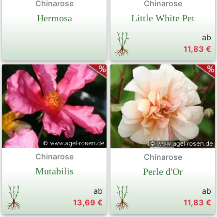
Chinarose
Chinarose
Hermosa
Little White Pet
ab
11,83 €
Chinarose
Chinarose
Mutabilis
Perle d'Or
ab
ab
13,69 €
11,83 €