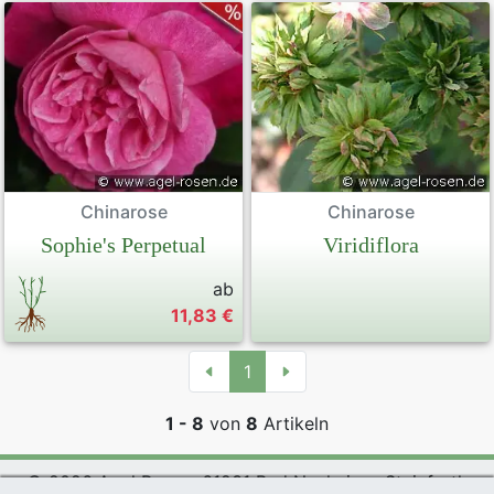
Chinarose
Chinarose
Sophie's Perpetual
Viridiflora
ab
11,83 €
1
1 - 8
von
8
Artikeln
© 2026 Agel Rosen, 61231 Bad Nauheim - Steinfurth