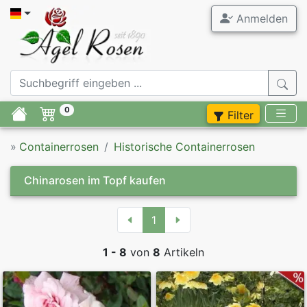
Anmelden
Alle Contai
Agel Ros
Gartenrose
ADR Rosen 
0
Filter
Stammrose
Duftrosen 
»
Containerrosen
Historische Containerrosen
Containerr
Rosenneuhe
Chinarosen im Topf kaufen
Containerr
Zubehör
1
Buschrosen
Flieder
1 - 8
von
8
Artikeln
Stammrosen
Stauden
Moderne Co
Blumenzwie