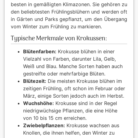
besten in gemäßigten Klimazonen. Sie gehören zu
Päonien
den beliebtesten Frühlingsblühern und werden oft
in Gärten und Parks gepflanzt, um den Übergang
vom Winter zum Frühling zu markieren.
exklusives 
Typische Merkmale von Krokussen:
Verkaufsfo
Blütenfarben:
Krokusse blühen in einer
AGB
Vielzahl von Farben, darunter Lila, Gelb,
Weiß und Blau. Manche Sorten haben auch
gestreifte oder mehrfarbige Blüten.
Datenschut
Blütezeit:
Die meisten Krokusse blühen im
zeitigen Frühling, oft schon im Februar oder
Impressum
März, einige Sorten jedoch auch im Herbst.
Wuchshöhe:
Krokusse sind in der Regel
Links
niedrigwüchsige Pflanzen, die eine Höhe
von 10 bis 15 cm erreichen.
Rosenschut
Zwiebelpflanzen:
Krokusse wachsen aus
Knollen, die ihnen helfen, den Winter zu
Sitemap