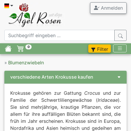
Anmelden
Agel Ros
Gartenrose
0
Filter
Stammrose
»
Blumenzwiebeln
Containerr
verschiedene Arten Krokusse kaufen
Zubehör
Krokusse gehören zur Gattung
Crocus
und zur
Flieder
Familie der Schwertliliengewächse (
Iridaceae
).
Sie sind mehrjährige, krautige Pflanzen, die vor
Stauden
allem für ihre auffälligen Blüten bekannt sind, die
früh im Jahr erscheinen. Krokusse sind in Europa,
Blumenzwie
Nordafrika und Asien heimisch und gedeihen am