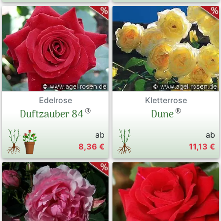
Edelrose
Kletterrose
®
®
Duftzauber 84
Dune
ab
ab
8,36 €
11,13 €