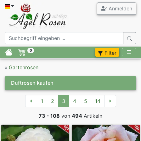
Anmelden
Agel Ros
Gartenrose
0
Filter
Stammrose
»
Gartenrosen
Containerr
Duftrosen kaufen
Zubehör
1
2
3
4
5
14
Flieder
73 - 108
von
494
Artikeln
Stauden
Blumenzwie