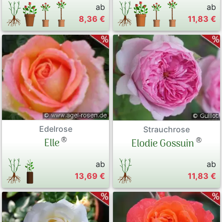
ab
ab
8,36 €
11,83 €
Edelrose
Strauchrose
®
®
Elle
Elodie Gossuin
ab
ab
13,69 €
11,83 €