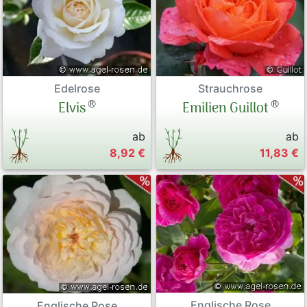
Strauchrose
Edelrose
®
®
Emilien Guillot
Elvis
ab
ab
8,92 €
11,83 €
Englische Rose
Englische Rose