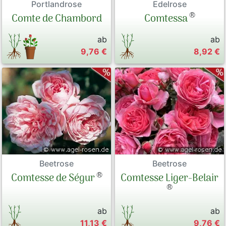
Portlandrose
Edelrose
®
Comte de Chambord
Comtessa
ab
ab
9,76 €
8,92 €
Beetrose
Beetrose
®
Comtesse Liger-Belair
Comtesse de Ségur
®
ab
ab
11,13 €
9,76 €