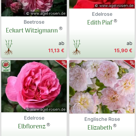
Edelrose
®
Edith Piaf
Beetrose
®
Eckart Witzigmann
ab
ab
11,13 €
15,90 €
Edelrose
Englische Rose
®
Elbflorenz
®
Elizabeth