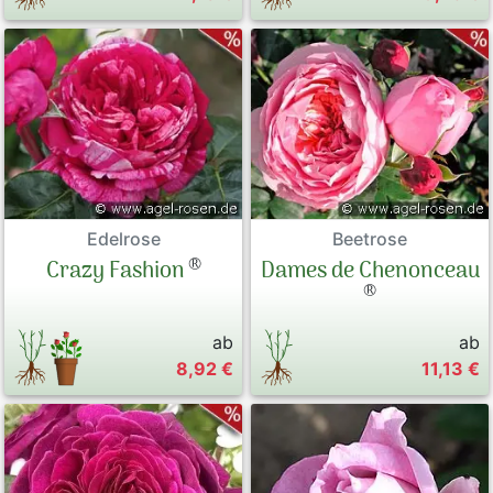
Edelrose
Beetrose
®
Crazy Fashion
Dames de Chenonceau
®
ab
ab
8,92 €
11,13 €