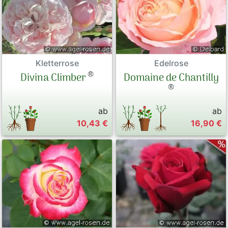
Kletterrose
Edelrose
®
Divina Climber
Domaine de Chantilly
®
ab
ab
10,43 €
16,90 €