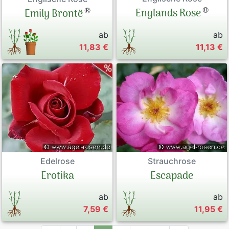
®
®
Englands Rose
Emily Brontë
ab
ab
11,83 €
11,13 €
Edelrose
Strauchrose
Erotika
Escapade
ab
ab
7,59 €
11,95 €