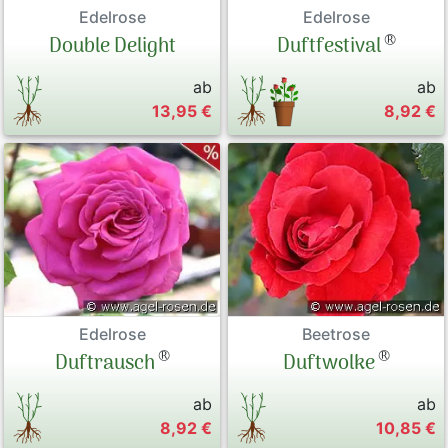
Edelrose
Edelrose
®
Duftfestival
Double Delight
ab
ab
13,95 €
8,92 €
Edelrose
Beetrose
®
®
Duftrausch
Duftwolke
ab
ab
8,92 €
10,85 €