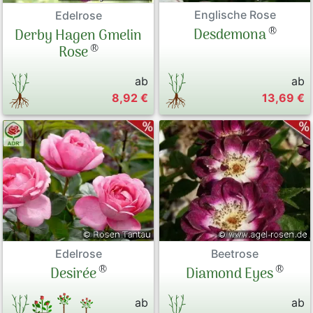
Englische Rose
Edelrose
®
Desdemona
Derby Hagen Gmelin
®
Rose
ab
ab
8,92 €
13,69 €
Edelrose
Beetrose
®
®
Desirée
Diamond Eyes
ab
ab