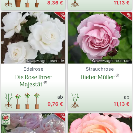
8,36 €
11,13 €
Edelrose
Strauchrose
®
Die Rose Ihrer
Dieter Müller
®
Majestät
ab
ab
9,76 €
11,13 €