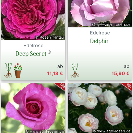
Edelrose
Delphin
Edelrose
®
Deep Secret
ab
ab
11,13 €
15,90 €