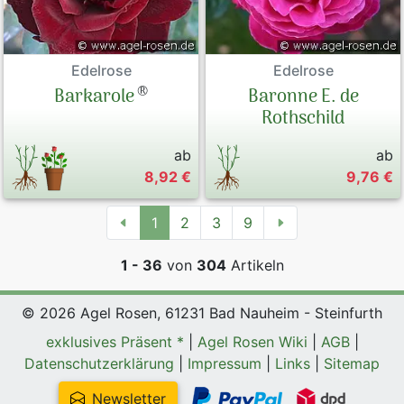
Edelrose
Edelrose
®
Barkarole
Baronne E. de
Rothschild
ab
ab
8,92 €
9,76 €
1
2
3
9
1 - 36
von
304
Artikeln
© 2026 Agel Rosen, 61231 Bad Nauheim - Steinfurth
exklusives Präsent *
|
Agel Rosen Wiki
|
AGB
|
Datenschutzerklärung
|
Impressum
|
Links
|
Sitemap
Newsletter