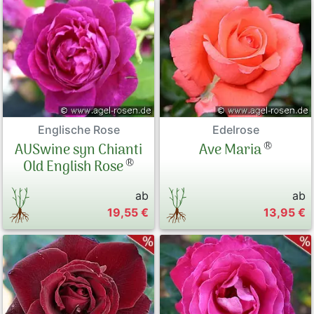
Englische Rose
Edelrose
®
AUSwine syn Chianti
Ave Maria
®
Old English Rose
ab
ab
19,55 €
13,95 €