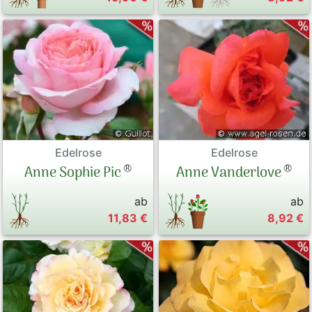
Edelrose
Edelrose
®
®
Anne Sophie Pic
Anne Vanderlove
ab
ab
11,83 €
8,92 €