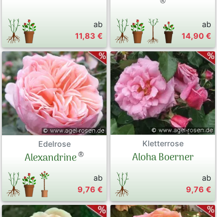
®
ab
ab
11,83 €
14,90 €
Kletterrose
Edelrose
®
Aloha Boerner
Alexandrine
ab
ab
9,76 €
9,76 €