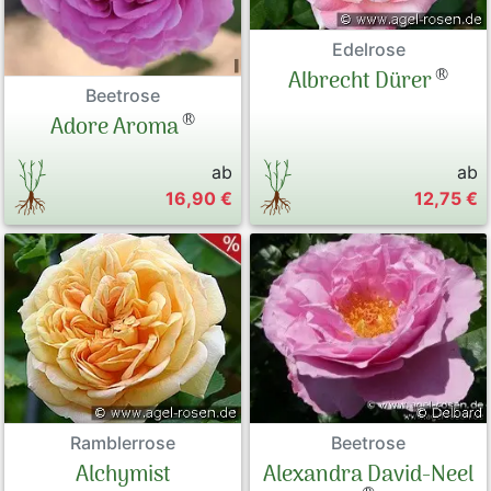
Edelrose
®
Albrecht Dürer
Beetrose
®
Adore Aroma
ab
ab
16,90 €
12,75 €
Beetrose
Ramblerrose
Alexandra David-Neel
Alchymist