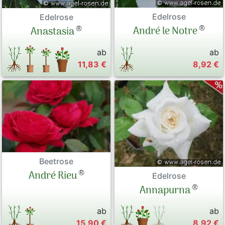
Edelrose
Edelrose
®
®
André le Notre
Anastasia
ab
ab
11,83 €
8,92 €
Beetrose
®
André Rieu
Edelrose
®
Annapurna
ab
ab
15,90 €
8,92 €