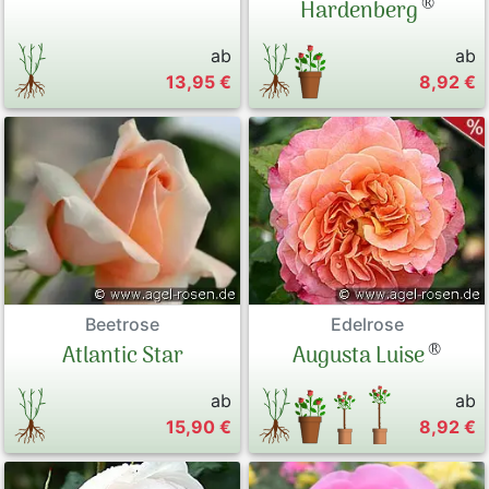
®
Hardenberg
ab
ab
13,95 €
8,92 €
Beetrose
Edelrose
®
Atlantic Star
Augusta Luise
ab
ab
15,90 €
8,92 €