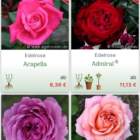
Edelrose
Edelrose
®
Admiral
Acapella
ab
ab
8,36 €
11,13 €