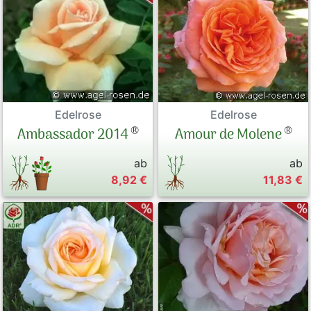
Edelrose
Edelrose
®
®
Amour de Molene
Ambassador 2014
ab
ab
8,92 €
11,83 €