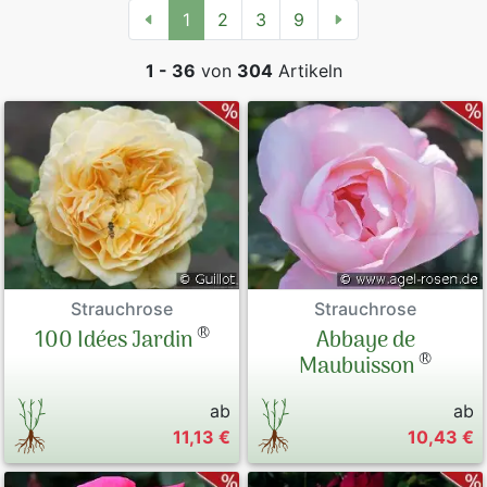
1
2
3
9
1 - 36
von
304
Artikeln
Strauchrose
Strauchrose
®
100 Idées Jardin
Abbaye de
®
Maubuisson
ab
ab
11,13 €
10,43 €