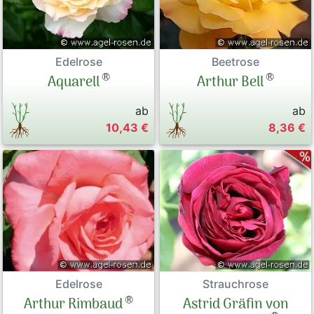
Edelrose
Beetrose
®
®
Aquarell
Arthur Bell
ab
ab
10,43 €
8,36 €
Strauchrose
Edelrose
®
Astrid Gräfin von
Arthur Rimbaud