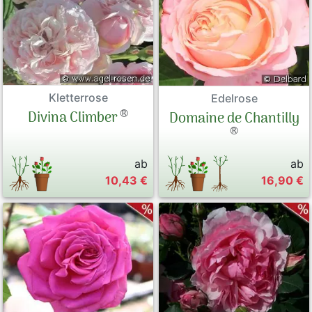
Kletterrose
Edelrose
®
Divina Climber
Domaine de Chantilly
®
ab
ab
10,43 €
16,90 €