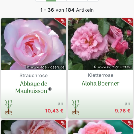
1 - 36
von
184
Artikeln
Kletterrose
Strauchrose
Aloha Boerner
Abbaye de
®
Maubuisson
ab
ab
10,43 €
9,76 €