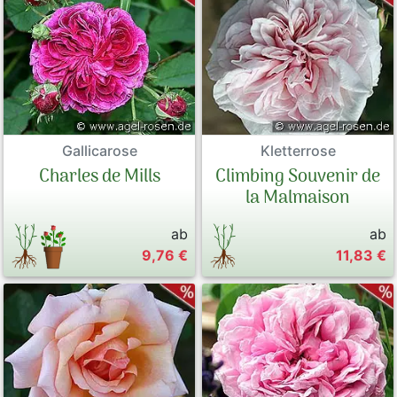
Gallicarose
Kletterrose
Charles de Mills
Climbing Souvenir de
la Malmaison
ab
ab
9,76 €
11,83 €