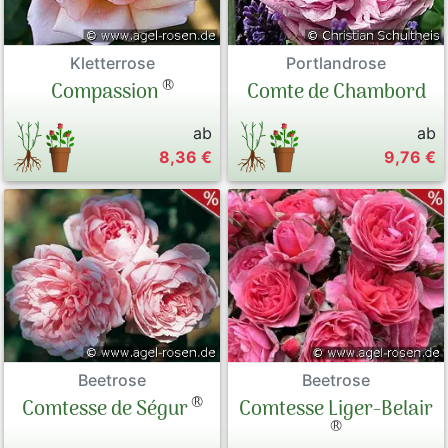
Kletterrose
Portlandrose
®
Compassion
Comte de Chambord
ab
ab
8,36 €
9,76 €
Beetrose
Beetrose
®
Comtesse Liger-Belair
Comtesse de Ségur
®