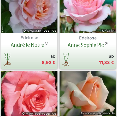
Edelrose
Edelrose
®
®
André le Notre
Anne Sophie Pic
ab
ab
8,92 €
11,83 €