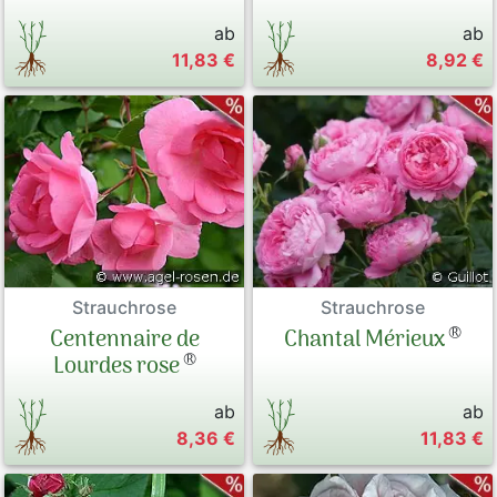
ab
ab
11,83 €
8,92 €
Strauchrose
Strauchrose
®
Chantal Mérieux
Centennaire de
®
Lourdes rose
ab
ab
8,36 €
11,83 €