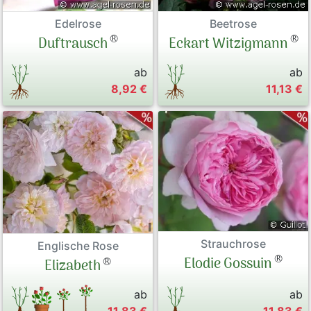
Edelrose
Beetrose
®
®
Duftrausch
Eckart Witzigmann
ab
ab
8,92 €
11,13 €
Strauchrose
Englische Rose
®
Elodie Gossuin
®
Elizabeth
ab
ab