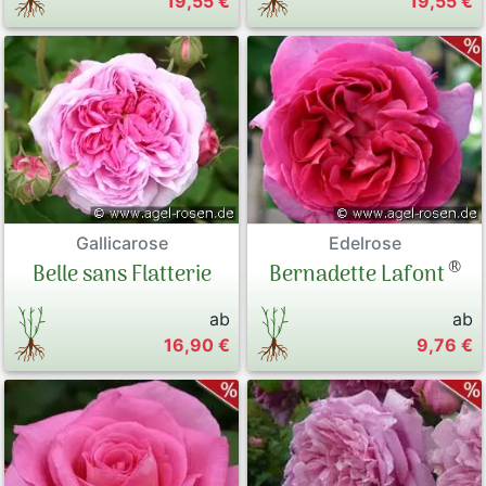
19,55 €
19,55 €
Gallicarose
Edelrose
®
Belle sans Flatterie
Bernadette Lafont
ab
ab
16,90 €
9,76 €