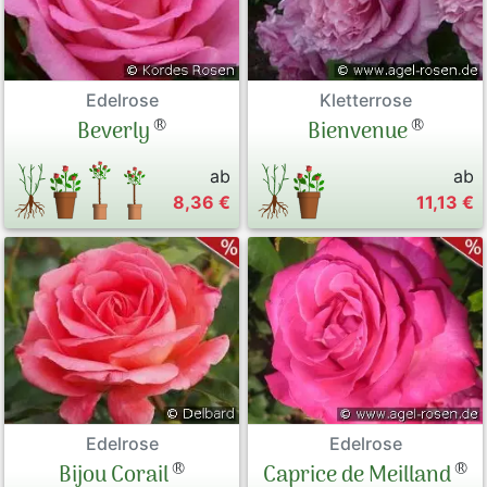
Edelrose
Kletterrose
®
®
Beverly
Bienvenue
ab
ab
8,36 €
11,13 €
Edelrose
Edelrose
®
®
Caprice de Meilland
Bijou Corail