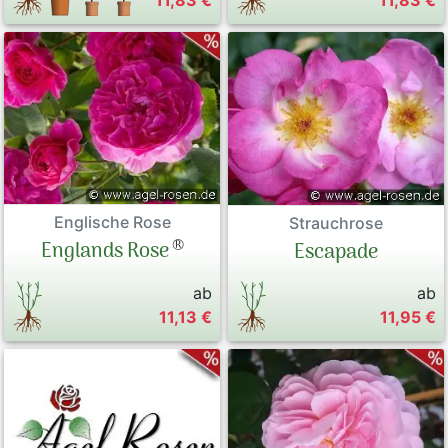
11,83 €
11,83 €
Englische Rose
Strauchrose
®
Englands Rose
Escapade
ab
ab
11,13 €
11,95 €