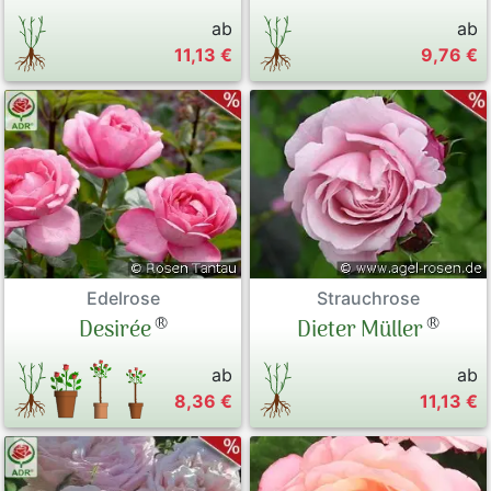
ab
ab
11,13 €
9,76 €
Edelrose
Strauchrose
®
®
Desirée
Dieter Müller
ab
ab
8,36 €
11,13 €