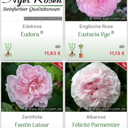
Englische Rose
Edelrose
®
®
Eustacia Vye
Eudora
ab
ab
11,83 €
11,13 €
Zentifolie
Albarose
Fantin Latour
Félicité Parmentier