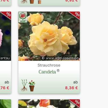
,76 €
8,92 €
Strauchrose
®
Candela
ab
ab
,76 €
8,36 €