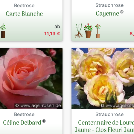
Strauchrose
Beetrose
®
Cayenne
Carte Blanche
ab
11,13 €
8
Beetrose
Strauchrose
®
Céline Delbard
Centennaire de Lour
Jaune - Clos Fleuri Ja