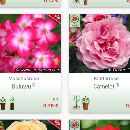
11,13 €
9
Moschusrose
Kletterrose
®
®
Bukavu
Camelot
ab
9,76 €
9