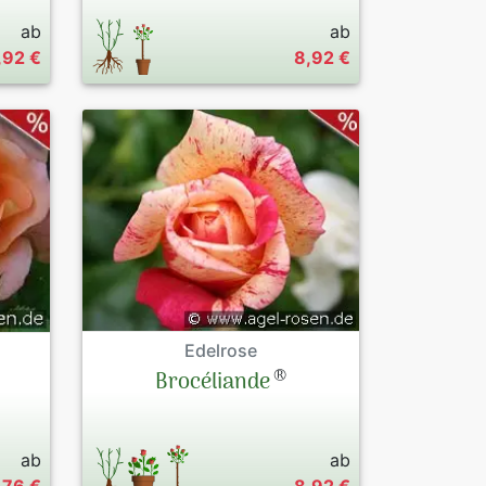
ab
ab
,92 €
8,92 €
Edelrose
®
Brocéliande
ab
ab