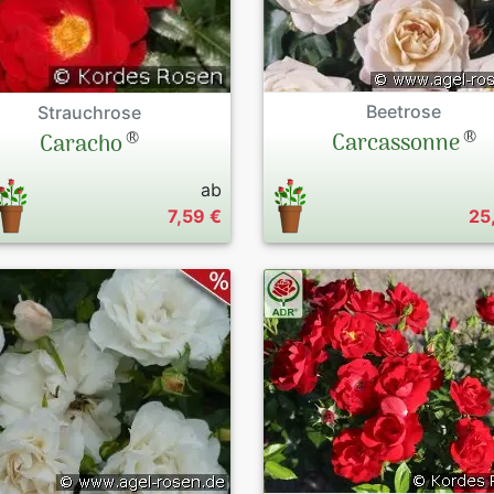
Beetrose
Strauchrose
®
®
Carcassonne
Caracho
ab
7,59 €
25