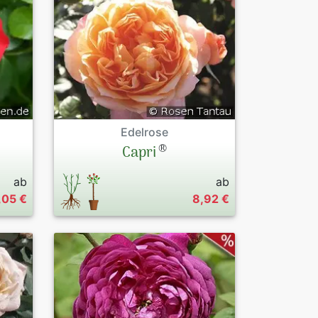
Edelrose
®
Capri
ab
ab
,05 €
8,92 €