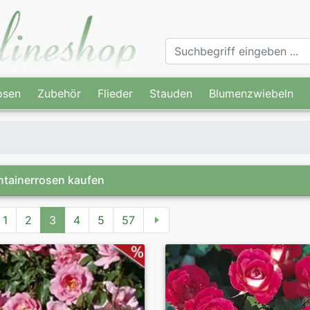
osen
Zubehör
Flieder
Stauden
Blumenzwiebeln
tainerrosen kaufen
1
2
3
4
5
57