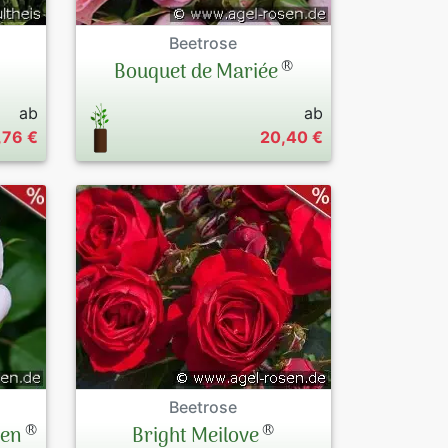
Beetrose
®
Bouquet de Mariée
ab
ab
,76 €
20,40 €
Beetrose
®
®
ten
Bright Meilove