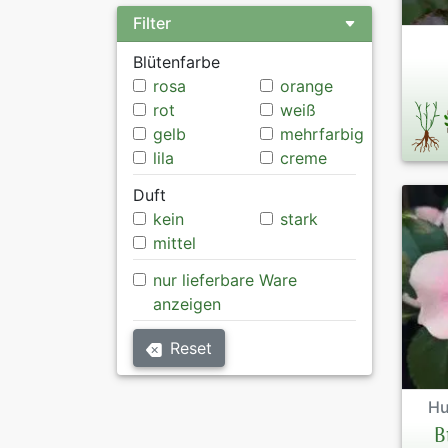
Filter
Blütenfarbe
rosa
orange
rot
weiß
gelb
mehrfarbig
lila
creme
Duft
kein
stark
mittel
nur lieferbare Ware
anzeigen
Reset
Hu
B