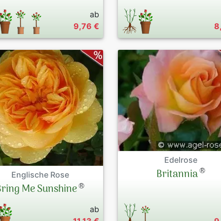
ab
9,76 €
8
Edelrose
®
Britannia
Englische Rose
®
Bring Me Sunshine
ab