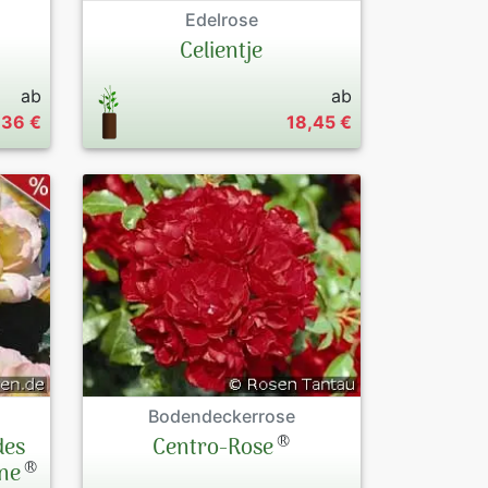
Edelrose
Celientje
ab
ab
,36 €
18,45 €
Bodendeckerrose
®
des
Centro-Rose
®
une