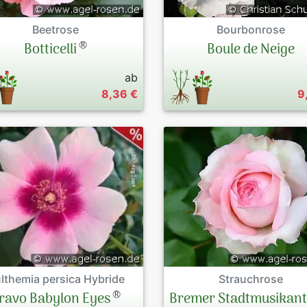
Beetrose
Bourbonrose
®
Botticelli
Boule de Neige
ab
8,36 €
9
Strauchrose
lthemia persica Hybride
®
Bremer Stadtmusikan
ravo Babylon Eyes