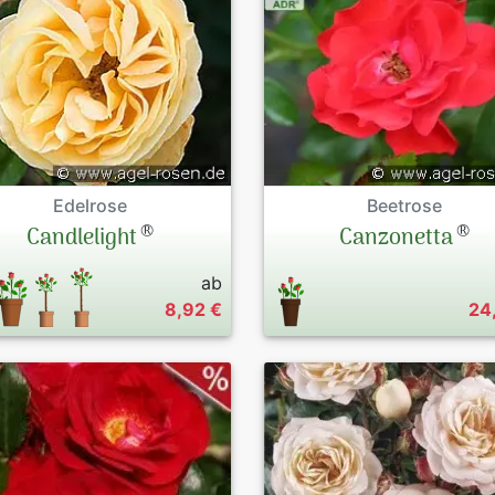
Edelrose
Beetrose
®
®
Candlelight
Canzonetta
ab
8,92 €
24