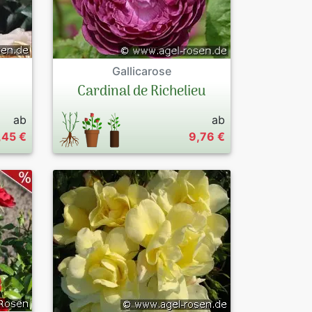
Gallicarose
Cardinal de Richelieu
ab
ab
,45 €
9,76 €