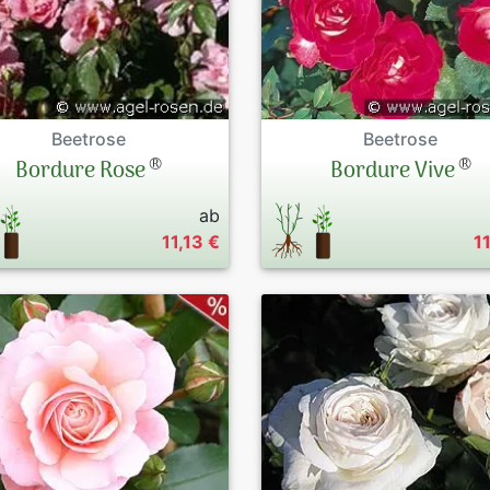
Beetrose
Beetrose
®
®
Bordure Rose
Bordure Vive
ab
11,13 €
1