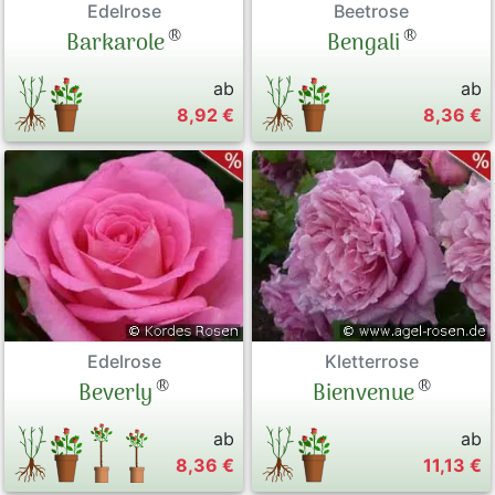
Edelrose
Beetrose
®
®
Barkarole
Bengali
ab
ab
8,92 €
8,36 €
Edelrose
Kletterrose
®
®
Beverly
Bienvenue
ab
ab
8,36 €
11,13 €