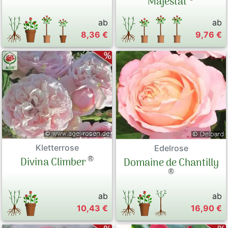
Majestät
ab
ab
8,36 €
9,76 €
Kletterrose
Edelrose
®
Divina Climber
Domaine de Chantilly
®
ab
ab
10,43 €
16,90 €