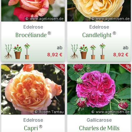
Edelrose
Edelrose
®
®
Brocéliande
Candlelight
ab
ab
8,92 €
8,92 €
Edelrose
Gallicarose
®
Capri
Charles de Mills