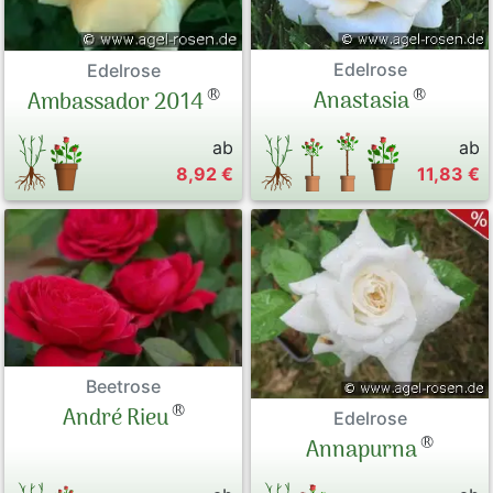
Edelrose
Edelrose
®
®
Anastasia
Ambassador 2014
ab
ab
8,92 €
11,83 €
Beetrose
®
André Rieu
Edelrose
®
Annapurna