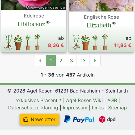
Edelrose
Englische Rose
®
Elbflorenz
®
Elizabeth
ab
ab
8,36 €
11,83 €
1
2
3
13
1 - 36
von
457
Artikeln
© 2026 Agel Rosen, 61231 Bad Nauheim - Steinfurth
exklusives Präsent *
|
Agel Rosen Wiki
|
AGB
|
Datenschutzerklärung
|
Impressum
|
Links
|
Sitemap
Newsletter