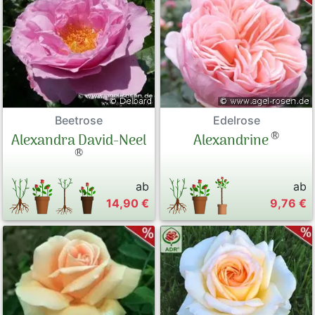
Beetrose
Edelrose
®
Alexandra David-Neel
Alexandrine
®
ab
ab
14,90 €
9,76 €