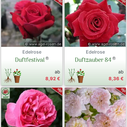
Edelrose
Edelrose
®
®
Duftfestival
Duftzauber 84
ab
ab
8,92 €
8,36 €