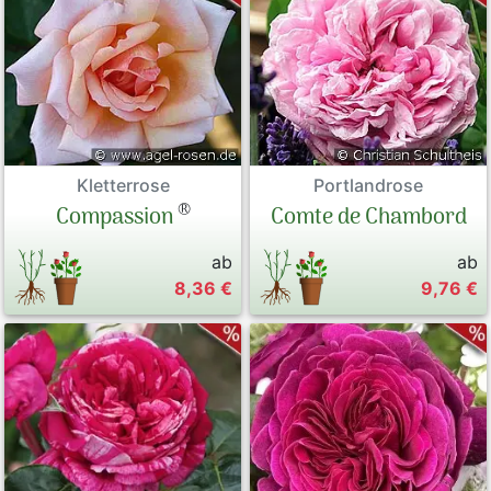
Kletterrose
Portlandrose
®
Compassion
Comte de Chambord
ab
ab
8,36 €
9,76 €