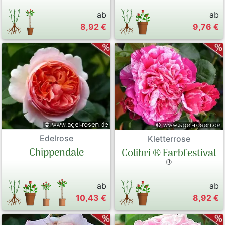
ab
ab
8,92 €
9,76 €
Edelrose
Kletterrose
Chippendale
Colibri ® Farbfestival
®
ab
ab
10,43 €
8,92 €