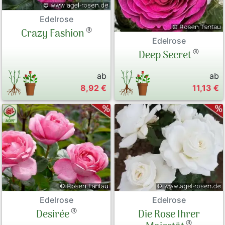
Edelrose
®
Crazy Fashion
Edelrose
®
Deep Secret
ab
ab
8,92 €
11,13 €
Edelrose
Edelrose
®
Desirée
Die Rose Ihrer
®