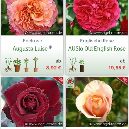
Edelrose
Englische Rose
®
Augusta Luise
AUSlo Old English Rose
ab
ab
8,92 €
19,55 €