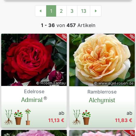
1
2
3
13
1 - 36
von
457
Artikeln
Edelrose
Ramblerrose
®
Admiral
Alchymist
ab
ab
11,13 €
11,83 €