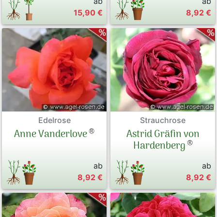
ab
ab
15,90 €
8,92 €
Edelrose
Strauchrose
®
Anne Vanderlove
Astrid Gräfin von
®
Hardenberg
ab
ab
8,92 €
8,92 €