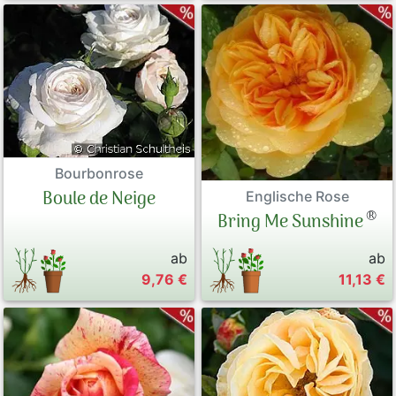
Bourbonrose
Boule de Neige
Englische Rose
®
Bring Me Sunshine
ab
ab
9,76 €
11,13 €