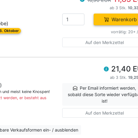
16,90 EUR
ab 3 Stk.
10,3
Warenkorb
ebe)
26. Oktober
vorrätig: 20+ 
Auf den Merkzettel
21,40 
ab 3 Stk.
19,2
)
Per Email informiert werden,
en und meist keine Knospen!
sobald diese Sorte wieder verfügb
t werden, er besteht aus
ist!
Auf den Merkzettel
erbare Verkaufsformen ein- / ausblenden