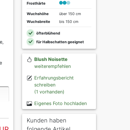
Frosthärte
Wuchshöhe
über 150 cm
Wuchsbreite
bis 150 cm
öfterblühend
e,
für Halbschatten geeignet
Blush Noisette
e
weiterempfehlen
Erfahrungsbericht
schreiben
(1 vorhanden)
Eigenes Foto hochladen
Kunden haben
EUR
folgende Artikel