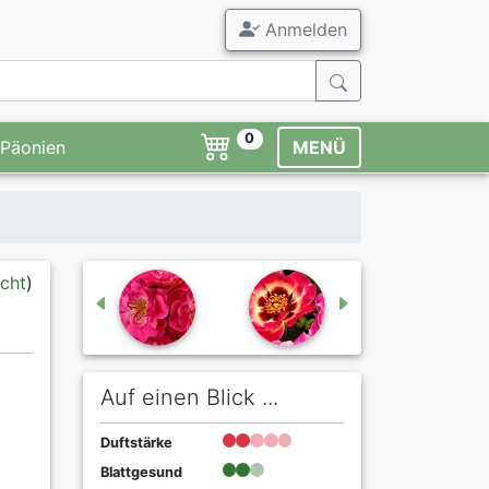
Anmelden
0
Päonien
MENÜ
icht
)
Auf einen Blick ...
Duftstärke
Blattgesund