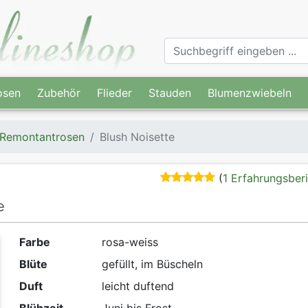
osen
Zubehör
Flieder
Stauden
Blumenzwiebeln
Remontantrosen
Blush Noisette
(
1 Erfahrungsber
e
Farbe
rosa-weiss
Blüte
gefüllt, im Büscheln
Duft
leicht duftend