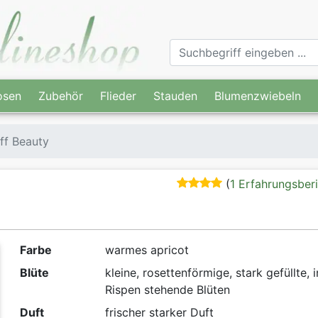
osen
Zubehör
Flieder
Stauden
Blumenzwiebeln
ff Beauty
(
1 Erfahrungsber
Farbe
warmes apricot
Blüte
kleine, rosettenförmige, stark gefüllte, i
Rispen stehende Blüten
Duft
frischer starker Duft