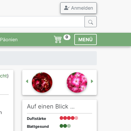
Anmelden
0
Päonien
MENÜ
icht
)
Auf einen Blick ...
n
Duftstärke
Blattgesund