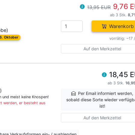
9,76 
13,95 EUR
ab 3 Stk.
8,7
Warenkorb
ebe)
26. Oktober
vorrätig: ~17 
Auf den Merkzettel
18,45 
ab 3 Stk.
16,9
)
Per Email informiert werden,
en und meist keine Knospen!
sobald diese Sorte wieder verfügb
t werden, er besteht aus
ist!
Auf den Merkzettel
erbare Verkaufsformen ein- / ausblenden