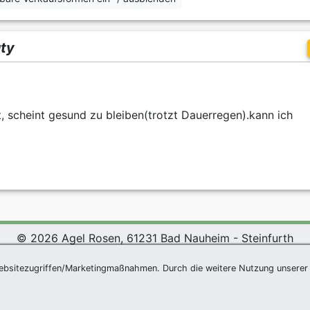
uty
 scheint gesund zu bleiben(trotzt Dauerregen).kann ich
© 2026 Agel Rosen, 61231 Bad Nauheim - Steinfurth
*
|
Agel Rosen Wiki
|
AGB
|
Datenschutzerklärung
|
Impress
ebsitezugriffen/Marketingmaßnahmen. Durch die weitere Nutzung unserer 
Newsletter