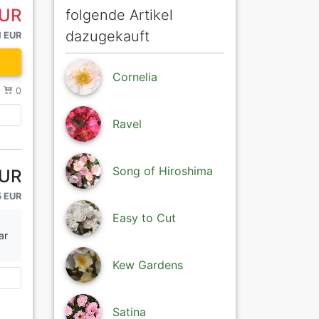
EUR
folgende Artikel
dazugekauft
1 EUR
Cornelia
/
0
Ravel
Song of Hiroshima
EUR
5 EUR
Easy to Cut
ar
Kew Gardens
Satina