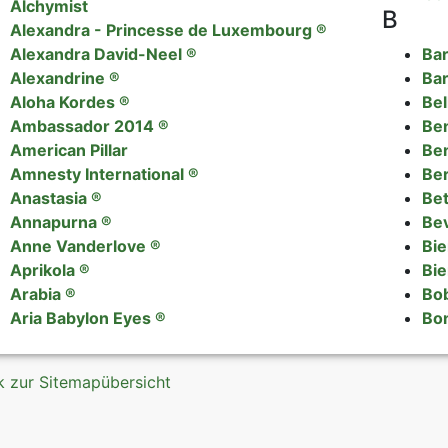
Alchymist
B
Alexandra - Princesse de Luxembourg ®
Alexandra David-Neel ®
Bar
Alexandrine ®
Ba
Aloha Kordes ®
Bel
Ambassador 2014 ®
Ben
American Pillar
Ben
Amnesty International ®
Ber
Anastasia ®
Bet
Annapurna ®
Bev
Anne Vanderlove ®
Bie
Aprikola ®
Bi
Arabia ®
Bo
Aria Babylon Eyes ®
Bon
k zur Sitemapübersicht