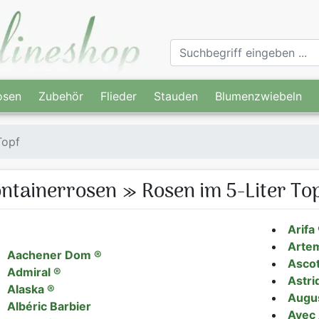
osen
Zubehör
Flieder
Stauden
Blumenzwiebeln
Topf
ntainerrosen » Rosen im 5-Liter To
Arifa
Artem
Aachener Dom ®
Ascot
Admiral ®
Astri
Alaska ®
Augus
Albéric Barbier
Avec