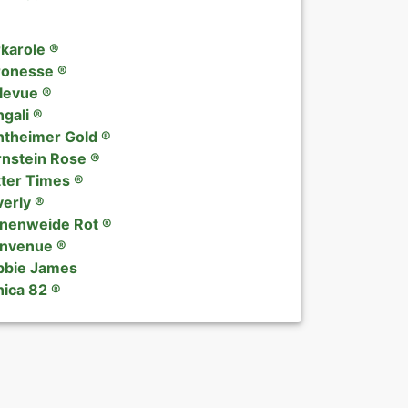
Historische Co
Päonien
karole ®
ronesse ®
Topfrosen bek
exklusives Prä
levue ®
gali ®
Topfrosen nac
Verkaufsforme
theimer Gold ®
nstein Rose ®
Topfrosen nac
AGB
ter Times ®
erly ®
Datenschutzer
nenweide Rot ®
envenue ®
Impressum
bbie James
ica 82 ®
Links
Rosenschutz
Sitemap