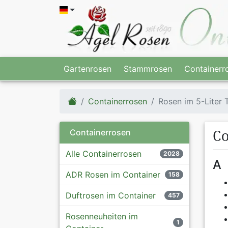
Gartenrosen
Stammrosen
Containerr
Containerrosen
Rosen im 5-Liter 
Co
Containerrosen
Alle Containerrosen
2028
A
ADR Rosen im Container
158
Duftrosen im Container
457
Rosenneuheiten im
1