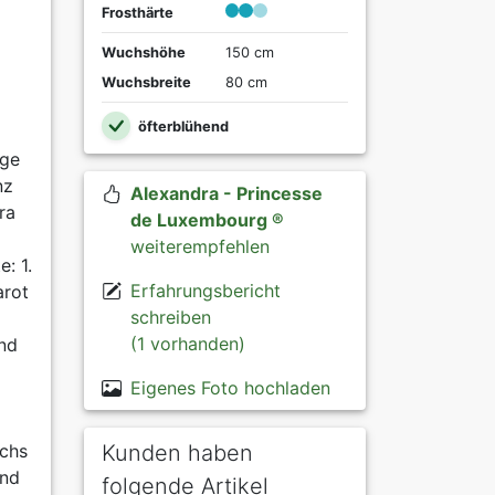
Frosthärte
Wuchshöhe
150 cm
Wuchsbreite
80 cm
öfterblühend
ige
nz
Alexandra - Princesse
ra
de Luxembourg ®
weiterempfehlen
: 1.
Erfahrungsbericht
arot
schreiben
(1 vorhanden)
und
Eigenes Foto hochladen
Kunden haben
uchs
und
folgende Artikel