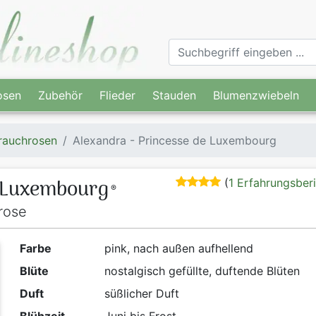
osen
Zubehör
Flieder
Stauden
Blumenzwiebeln
rauchrosen
Alexandra - Princesse de Luxembourg
e Luxembourg
(
1 Erfahrungsber
®
rose
Farbe
pink, nach außen aufhellend
Blüte
nostalgisch gefüllte, duftende Blüten
Duft
süßlicher Duft