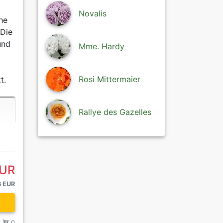
Novalis
he
 Die
und
Mme. Hardy
Rosi Mittermaier
t.
Rallye des Gazelles
EUR
8 EUR
/
0