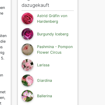
dazugekauft
nen
ne
Astrid Gräfin von
Hardenberg
Burgundy Iceberg
üten
die
Pashmina - Pompon
as
Flower Circus
hig
 5.
Larissa
en
Giardina
net
Ballerina
en,
t