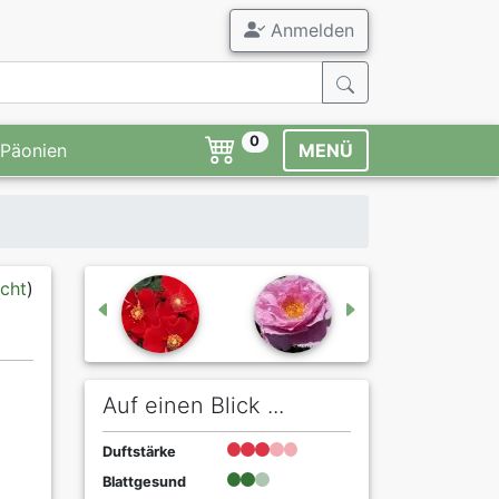
Anmelden
0
Päonien
MENÜ
icht
)
Auf einen Blick ...
Duftstärke
Blattgesund