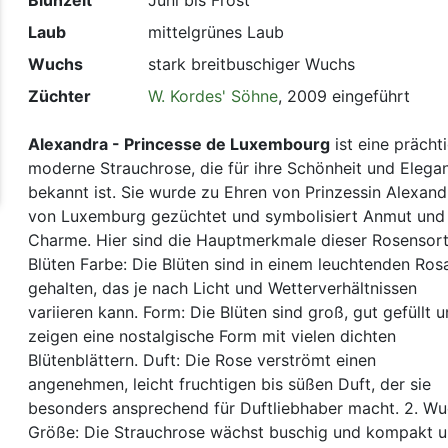
Blühzeit
Juni bis Frost
Laub
mittelgrünes Laub
Wuchs
stark breitbuschiger Wuchs
Züchter
W. Kordes' Söhne
, 2009 eingeführt
Alexandra - Princesse de Luxembourg
ist eine prächt
moderne Strauchrose, die für ihre Schönheit und Elega
bekannt ist. Sie wurde zu Ehren von Prinzessin Alexand
von Luxemburg gezüchtet und symbolisiert Anmut und
Charme. Hier sind die Hauptmerkmale dieser Rosensorte
Blüten Farbe: Die Blüten sind in einem leuchtenden Ros
gehalten, das je nach Licht und Wetterverhältnissen
variieren kann. Form: Die Blüten sind groß, gut gefüllt 
zeigen eine nostalgische Form mit vielen dichten
Blütenblättern. Duft: Die Rose verströmt einen
angenehmen, leicht fruchtigen bis süßen Duft, der sie
besonders ansprechend für Duftliebhaber macht. 2. W
Größe: Die Strauchrose wächst buschig und kompakt 