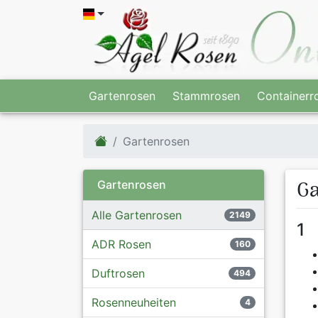
Gartenrosen
Stammrosen
Containerr
Gartenrosen
Ga
Gartenrosen
Alle Gartenrosen
2149
1
ADR Rosen
160
Duftrosen
494
Rosenneuheiten
4