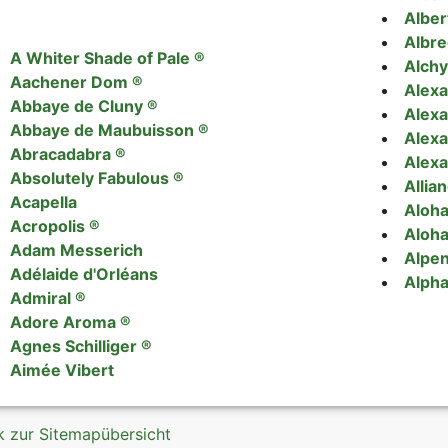
Alber
Albre
A Whiter Shade of Pale ®
Alchy
Aachener Dom ®
Alexa
Abbaye de Cluny ®
Alexa
Abbaye de Maubuisson ®
Alexa
Abracadabra ®
Alexa
Absolutely Fabulous ®
Allia
Acapella
Aloha
Acropolis ®
Aloha
Adam Messerich
Alpen
Adélaide d'Orléans
Alpha
Admiral ®
Adore Aroma ®
Agnes Schilliger ®
Aimée Vibert
k zur Sitemapübersicht