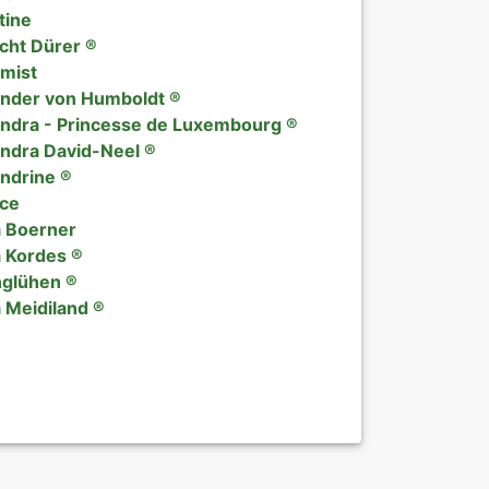
tine
Päonien
cht Dürer ®
mist
exklusives Prä
nder von Humboldt ®
ndra - Princesse de Luxembourg ®
Verkaufsforme
ndra David-Neel ®
ndrine ®
nce
AGB
 Boerner
 Kordes ®
Datenschutzer
glühen ®
 Meidiland ®
Impressum
Links
Rosenschutz
Sitemap