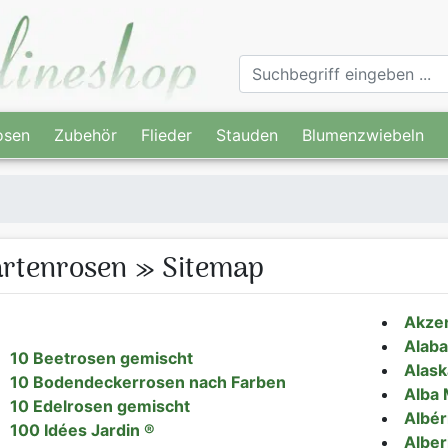
osen
Zubehör
Flieder
Stauden
Blumenzwiebeln
rtenrosen » Sitemap
Akze
Alaba
10 Beetrosen gemischt
Alask
10 Bodendeckerrosen nach Farben
Alba 
10 Edelrosen gemischt
Albér
100 Idées Jardin ®
Alber