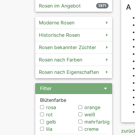
Rosen im Angebot
A
1971
Moderne Rosen
Historische Rosen
Rosen bekannter Züchter
Rosen nach Farben
Rosen nach Eigenschaften
Filter
Blütenfarbe
rosa
orange
rot
weiß
gelb
mehrfarbig
lila
creme
zurüc