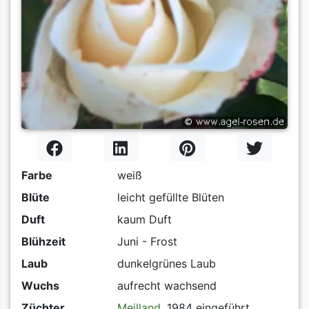
Farbe
weiß
Blüte
leicht gefüllte Blüten
Duft
kaum Duft
Blühzeit
Juni - Frost
Laub
dunkelgrünes Laub
Wuchs
aufrecht wachsend
Züchter
Meilland
, 1984 eingeführt