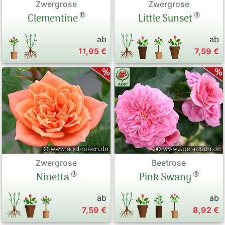
Zwergrose
Zwergrose
®
®
Clementine
Little Sunset
ab
ab
11,95 €
7,59 €
Zwergrose
Beetrose
®
®
Ninetta
Pink Swany
ab
ab
7,59 €
8,92 €