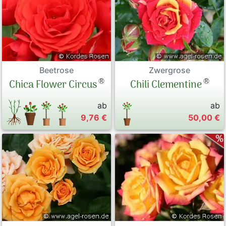
Beetrose
Zwergrose
®
®
Chica Flower Circus
Chili Clementine
ab
ab
9,76 €
50,00 €