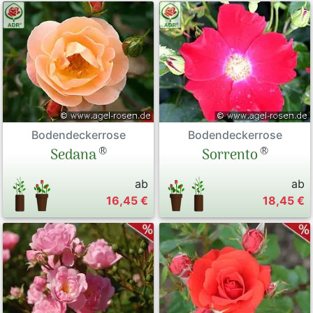
Bodendeckerrose
Bodendeckerrose
®
®
Sedana
Sorrento
ab
ab
16,45 €
18,45 €