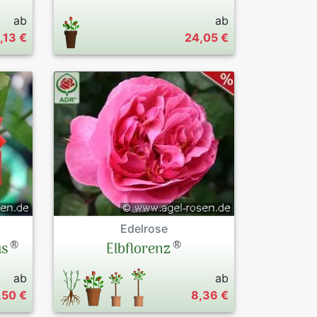
ab
ab
1,13 €
24,05 €
Edelrose
®
®
us
Elbflorenz
ab
ab
,50 €
8,36 €