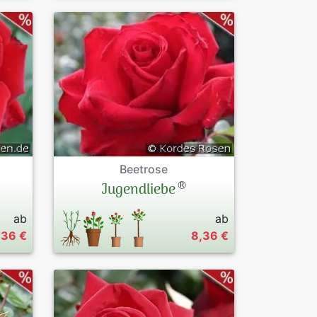
Beetrose
®
Jugendliebe
ab
ab
,36 €
8,36 €