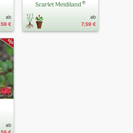
®
Scarlet Meidiland
ab
ab
,59 €
7,59 €
ab
,59 €