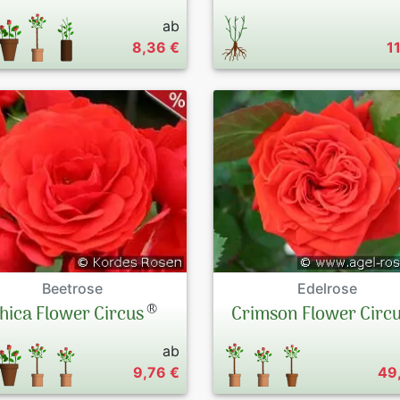
ab
8,36 €
1
Beetrose
Edelrose
®
hica Flower Circus
Crimson Flower Circ
ab
9,76 €
49