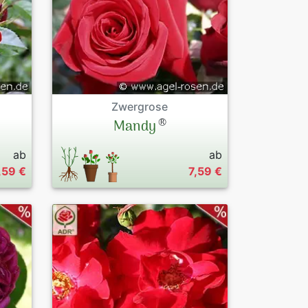
Zwergrose
®
Mandy
ab
ab
,59 €
7,59 €