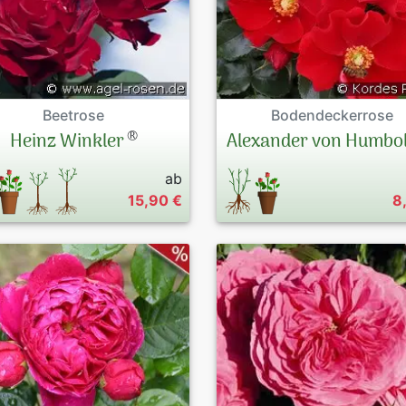
Beetrose
Bodendeckerrose
®
Heinz Winkler
Alexander von Humbo
ab
15,90 €
8