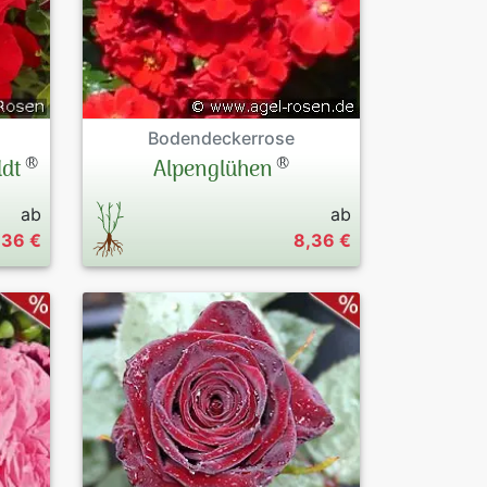
Bodendeckerrose
®
®
ldt
Alpenglühen
ab
ab
,36 €
8,36 €