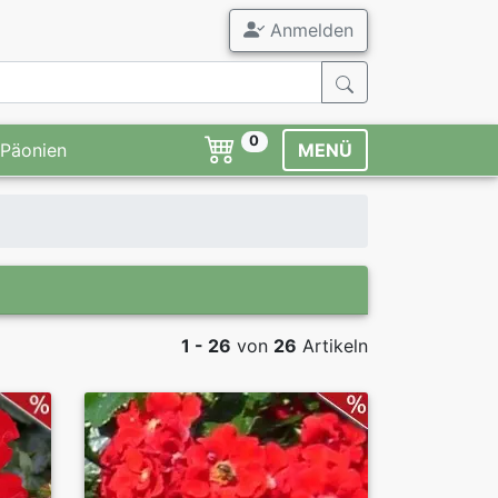
Anmelden
0
Päonien
MENÜ
1 - 26
von
26
Artikeln