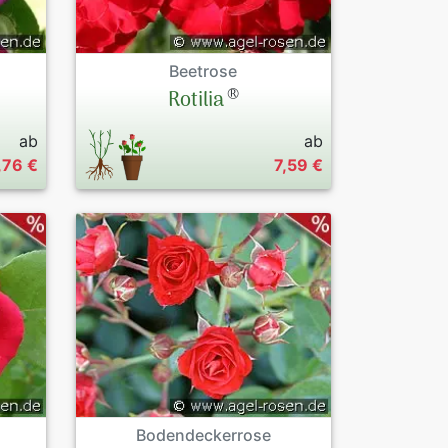
Beetrose
®
Rotilia
ab
ab
,76 €
7,59 €
Bodendeckerrose