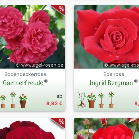
Bodendeckerrose
Edelrose
®
®
Gärtnerfreude
Ingrid Bergman
ab
8,92 €
8