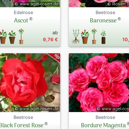
Edelrose
Beetrose
®
®
Ascot
Baronesse
ab
9,76 €
10
Beetrose
Beetrose
®
Black Forest Rose
Bordure Magenta