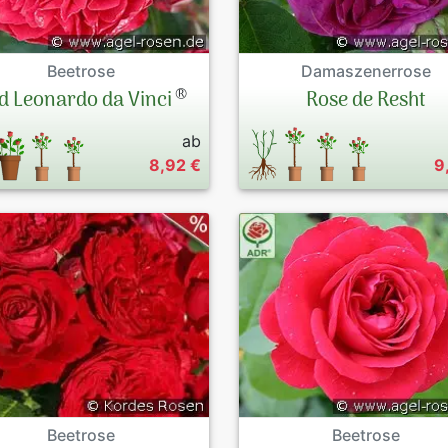
Beetrose
Damaszenerrose
®
d Leonardo da Vinci
Rose de Resht
ab
8,92 €
9
Beetrose
Beetrose