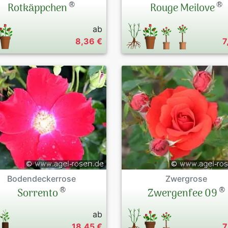
®
®
Rotkäppchen
Rouge Meilove
ab
8,36 €
7
Bodendeckerrose
Zwergrose
®
®
Sorrento
Zwergenfee 09
ab
18,45 €
7