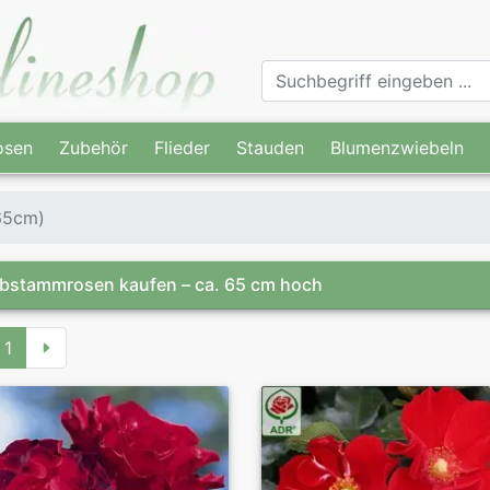
osen
Zubehör
Flieder
Stauden
Blumenzwiebeln
65cm)
bstammrosen kaufen – ca. 65 cm hoch
1