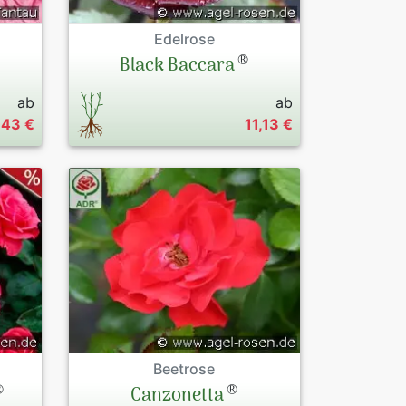
Edelrose
®
Black Baccara
ab
ab
,43 €
11,13 €
Beetrose
®
®
Canzonetta