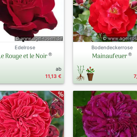
Edelrose
Bodendeckerrose
®
®
Le Rouge et le Noir
Mainaufeuer
ab
11,13 €
7