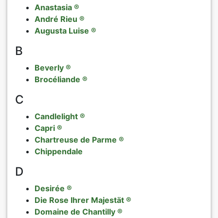
Anastasia ®
Päonien
André Rieu ®
Augusta Luise ®
exklusives 
B
Verkaufsfo
Beverly ®
Brocéliande ®
AGB
C
Candlelight ®
Datenschut
Capri ®
Chartreuse de Parme ®
Impressum
Chippendale
Links
D
Desirée ®
Rosenschut
Die Rose Ihrer Majestät ®
Domaine de Chantilly ®
Sitemap