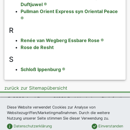
Duftjuwel ®
Pullman Orient Express syn Oriental Peace
®
R
Renée van Wegberg Essbare Rose ®
Rose de Resht
S
Schloß Ippenburg ®
zurück zur Sitemapübersicht
© 2026 Agel Rosen, 61231 Bad Nauheim - Steinfurth
Diese Website verwendet Cookies zur Analyse von
exklusives Präsent *
|
Agel Rosen Wiki
|
AGB
|
Websitezugriffen/Marketingmaßnahmen. Durch die weitere
Datenschutzerklärung
|
Impressum
|
Links
|
Sitemap
Nutzung unserer Seite stimmen Sie dieser Verwendung zu.
Newsletter
Datenschutzerklärung
Einverstanden