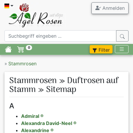
Anmelden
Agel Ros
Gartenrose
0
Filter
Stammrose
»
Stammrosen
Containerr
Stammrosen » Duftrosen auf
Zubehör
Stamm » Sitemap
Flieder
A
Stauden
Admiral ®
Alexandra David-Neel ®
Blumenzwie
Alexandrine ®