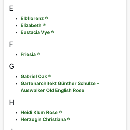
E
Elbflorenz ®
Elizabeth ®
Eustacia Vye ®
F
Friesia ®
G
Gabriel Oak ®
Gartenarchitekt Günther Schulze -
Auswalker Old English Rose
H
Heidi Klum Rose ®
Herzogin Christiana ®