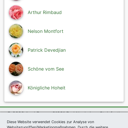
Arthur Rimbaud
Nelson Montfort
Patrick Devedjian
Schöne vom See
Königliche Hoheit
© 2026 Agel Rosen, 61231 Bad Nauheim - Steinfurth
exklusives Präsent *
|
Agel Rosen Wiki
|
AGB
|
Diese Website verwendet Cookies zur Analyse von
Websitezugriffen/Marketingmaßnahmen. Durch die weitere