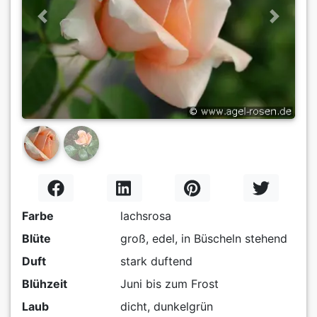
Previous
Next
Farbe
lachsrosa
Blüte
groß, edel, in Büscheln stehend
Duft
stark duftend
Blühzeit
Juni bis zum Frost
Laub
dicht, dunkelgrün