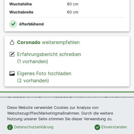
Wuchshöhe
80 cm
Wuchsbreite
60 cm
öfterblühend
Coronado
weiterempfehlen
Erfahrungsbericht schreiben
(1 vorhanden)
Eigenes Foto hochladen
(2 vorhanden)
© 2026 Agel Rosen, 61231 Bad Nauheim - Steinfurth
exklusives Präsent *
|
Agel Rosen Wiki
|
AGB
|
Diese Website verwendet Cookies zur Analyse von
Websitezugriffen/Marketingmaßnahmen. Durch die weitere
Datenschutzerklärung
|
Impressum
|
Links
|
Sitemap
Nutzung unserer Seite stimmen Sie dieser Verwendung zu.
Newsletter
Datenschutzerklärung
Einverstanden