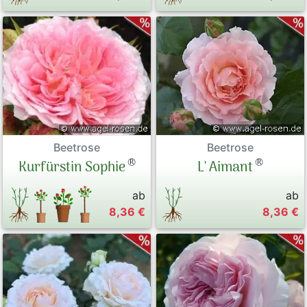
Beetrose
Beetrose
®
®
Kurfürstin Sophie
L' Aimant
ab
ab
8,36 €
8,36 €