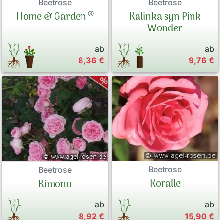
Beetrose
Beetrose
®
Kalinka syn Pink
Home & Garden
Wonder
ab
ab
8,36 €
9,76 €
Beetrose
Beetrose
Koralle
Kimono
ab
ab
8,92 €
15,90 €