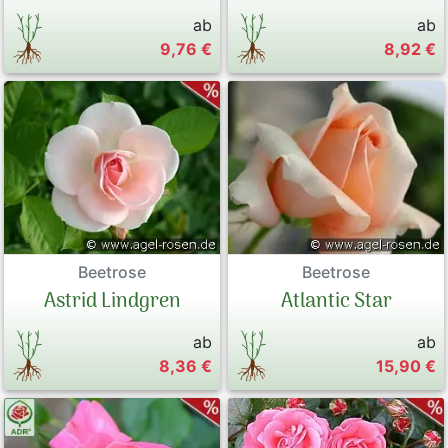
ab
ab
9,76 €
8,92 €
Beetrose
Beetrose
Astrid Lindgren
Atlantic Star
ab
ab
8,36 €
15,90 €