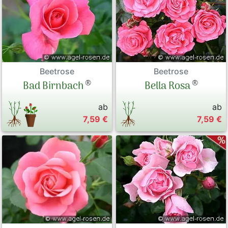
Beetrose
Beetrose
®
®
Bad Birnbach
Bella Rosa
ab
ab
7,59 €
7,59 €