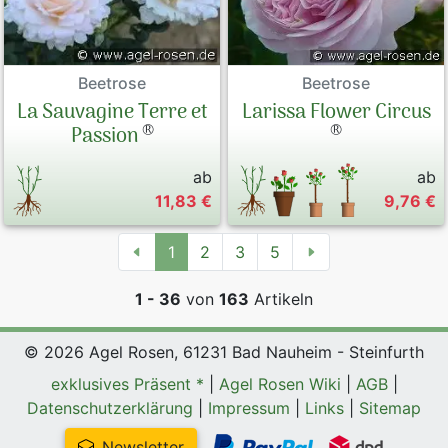
Beetrose
Beetrose
La Sauvagine Terre et
Larissa Flower Circus
®
®
Passion
ab
ab
11,83 €
9,76 €
1
2
3
5
1 - 36
von
163
Artikeln
© 2026 Agel Rosen, 61231 Bad Nauheim - Steinfurth
exklusives Präsent *
|
Agel Rosen Wiki
|
AGB
|
Datenschutzerklärung
|
Impressum
|
Links
|
Sitemap
Newsletter