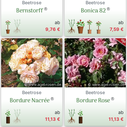
Beetrose
Beetrose
®
®
Bernstorff
Bonica 82
ab
ab
9,76 €
7,59 €
Beetrose
Beetrose
®
®
Bordure Nacrée
Bordure Rose
ab
ab
11,13 €
11,13 €