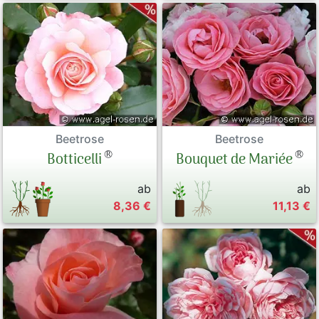
Beetrose
Beetrose
®
®
Botticelli
Bouquet de Mariée
ab
ab
8,36 €
11,13 €