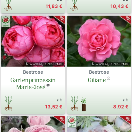
11,83 €
10,43 €
Beetrose
Beetrose
®
Gartenprinzessin
Giliane
®
Marie-José
ab
ab
13,52 €
8,92 €