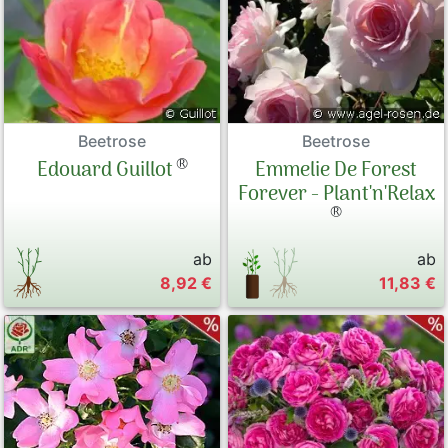
Beetrose
Beetrose
®
Edouard Guillot
Emmelie De Forest
Forever - Plant'n'Relax
®
ab
ab
8,92 €
11,83 €