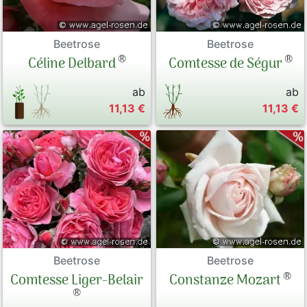
Beetrose
Beetrose
®
®
Céline Delbard
Comtesse de Ségur
ab
ab
11,13 €
11,13 €
Beetrose
Beetrose
®
Comtesse Liger-Belair
Constanze Mozart
®