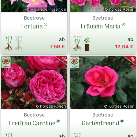
Beetrose
Beetrose
®
®
Fräulein Maria
Fortuna
ab
ab
7,59 €
12,04 €
Beetrose
Beetrose
®
®
Freifrau Caroline
Gartenfreund
ab
ab