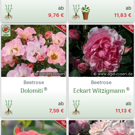
ab
ab
9,76 €
11,83 €
Beetrose
Beetrose
®
®
Dolomiti
Eckart Witzigmann
ab
ab
7,59 €
11,13 €