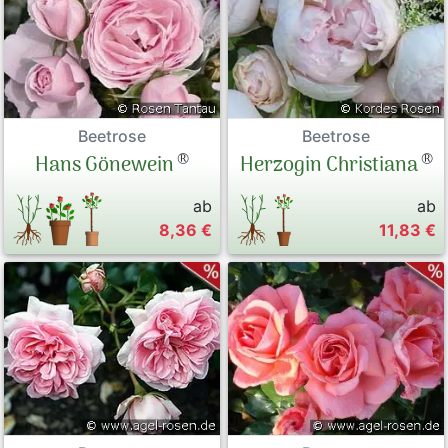
Beetrose
Beetrose
®
®
Hans Gönewein
Herzogin Christiana
ab
ab
8,36 €
11,83 €