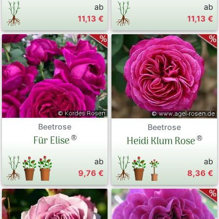
ab
ab
11,13 €
11,13 €
Beetrose
Beetrose
®
®
Für Elise
Heidi Klum Rose
ab
ab
9,76 €
8,36 €