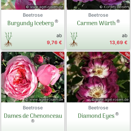
Beetrose
Beetrose
®
®
Burgundy Iceberg
Carmen Würth
ab
ab
9,76 €
13,69 €
Beetrose
Beetrose
®
Diamond Eyes
Dames de Chenonceau
®