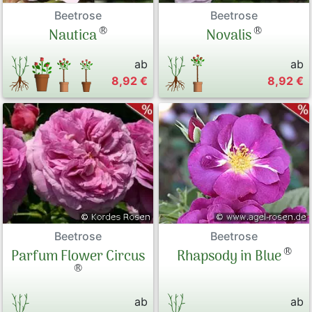
Beetrose
Beetrose
®
®
Nautica
Novalis
ab
ab
8,92 €
8,92 €
Beetrose
Beetrose
®
Parfum Flower Circus
Rhapsody in Blue
®
ab
ab