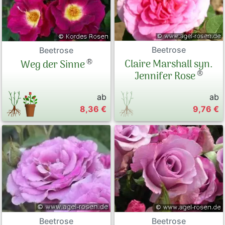
Beetrose
Beetrose
®
Claire Marshall syn.
Weg der Sinne
®
Jennifer Rose
ab
ab
8,36 €
9,76 €
Beetrose
Beetrose