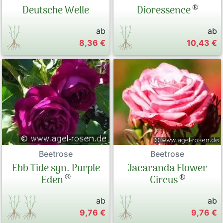
®
Deutsche Welle
Dioressence
ab
ab
8,36 €
10,43 €
Beetrose
Beetrose
Ebb Tide syn. Purple
Jacaranda Flower
®
®
Eden
Circus
ab
ab
9,76 €
9,76 €