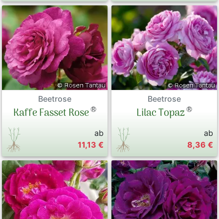
Beetrose
Beetrose
®
®
Lilac Topaz
Kaffe Fasset Rose
ab
ab
11,13 €
8,36 €