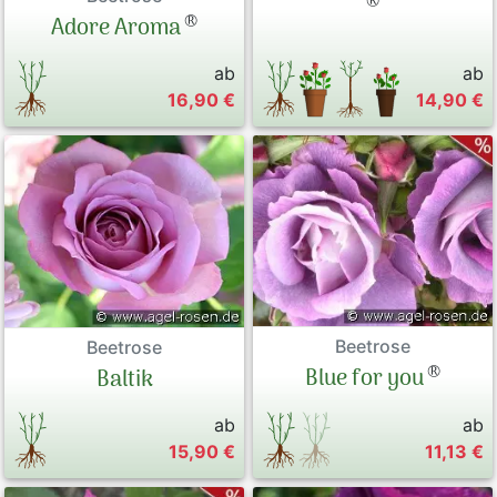
®
®
Adore Aroma
ab
ab
16,90 €
14,90 €
Beetrose
Beetrose
®
Blue for you
Baltik
ab
ab
15,90 €
11,13 €