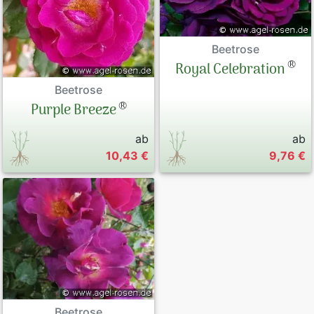
Beetrose
®
Royal Celebration
Beetrose
®
Purple Breeze
ab
ab
10,43 €
9,76 €
Beetrose