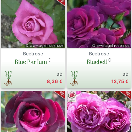
Beetrose
Beetrose
®
®
Bluebell
Blue Parfum
ab
ab
8,36 €
12,75 €