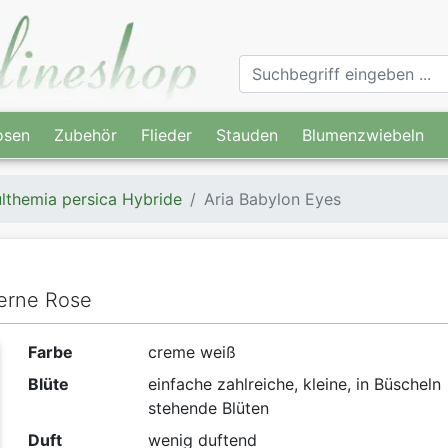
osen
Zubehör
Flieder
Stauden
Blumenzwiebeln
lthemia persica Hybride
Aria Babylon Eyes
derne Rose
Farbe
creme weiß
Blüte
einfache zahlreiche, kleine, in Büscheln
stehende Blüten
Duft
wenig duftend