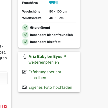
Frosthärte
Wuchshöhe
80 - 100 cm
Wuchsbreite
40-60 cm
öfterblühend
besonders bienenfreundlich
besonders hitzefest
t-
ost.
Aria Babylon Eyes ®
gten
weiterempfehlen
Erfahrungsbericht
schreiben
Eigenes Foto hochladen
EUR