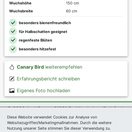
Wuchshöhe
150 cm
Wuchsbreite
60 cm
besonders bienenfreundlich
für Halbschatten geeignet
regenfeste Blüten
besonders hitzefest
Canary Bird
weiterempfehlen
Erfahrungsbericht schreiben
Eigenes Foto hochladen
© 2026 Agel Rosen, 61231 Bad Nauheim - Steinfurth
exklusives Präsent *
|
Agel Rosen Wiki
|
AGB
|
Diese Website verwendet Cookies zur Analyse von
Websitezugriffen/Marketingmaßnahmen. Durch die weitere
Datenschutzerklärung
|
Impressum
|
Links
|
Sitemap
Nutzung unserer Seite stimmen Sie dieser Verwendung zu.