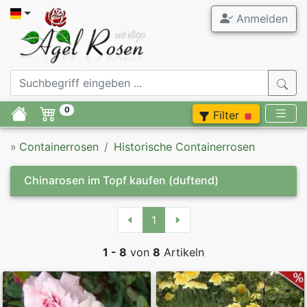
Anmelden
0
Filter
»
Containerrosen
Historische Containerrosen
Chinarosen im Topf kaufen
(duftend)
1
1 - 8
von
8
Artikeln