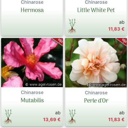
Chinarose
Chinarose
Hermosa
Little White Pet
ab
11,83 €
Chinarose
Chinarose
Mutabilis
Perle d'Or
ab
ab
13,69 €
11,83 €