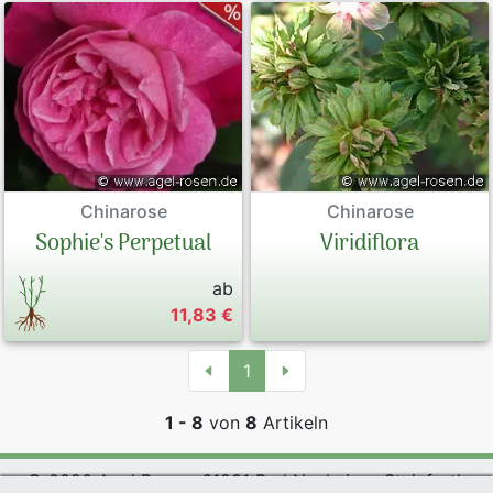
Chinarose
Chinarose
Sophie's Perpetual
Viridiflora
ab
11,83 €
1
1 - 8
von
8
Artikeln
© 2026 Agel Rosen, 61231 Bad Nauheim - Steinfurth