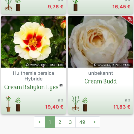
9,76 €
16,45 €
unbekannt
Hulthemia persica
Hybride
Cream Budd
®
Cream Babylon Eyes
ab
ab
19,40 €
11,83 €
1
2
3
49