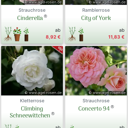
Strauchrose
Ramblerrose
®
Cinderella
City of York
ab
ab
8,92 €
11,83 €
Kletterrose
Strauchrose
®
Climbing
Concerto 94
®
Schneewittchen
ab
ab