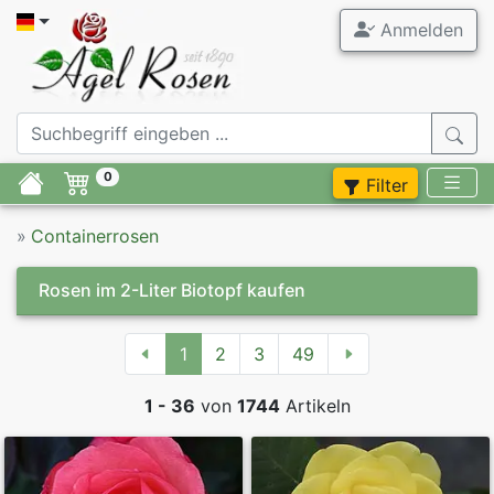
Anmelden
0
Filter
»
Containerrosen
Rosen im 2-Liter Biotopf kaufen
1
2
3
49
1 - 36
von
1744
Artikeln