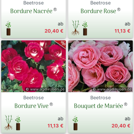
Beetrose
Beetrose
®
®
Bordure Nacrée
Bordure Rose
ab
ab
20,40 €
11,13 €
Beetrose
Beetrose
®
®
Bordure Vive
Bouquet de Mariée
ab
ab
11,13 €
20,40 €