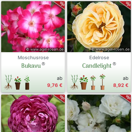
Moschusrose
Edelrose
®
®
Bukavu
Candlelight
ab
ab
9,76 €
8,92 €