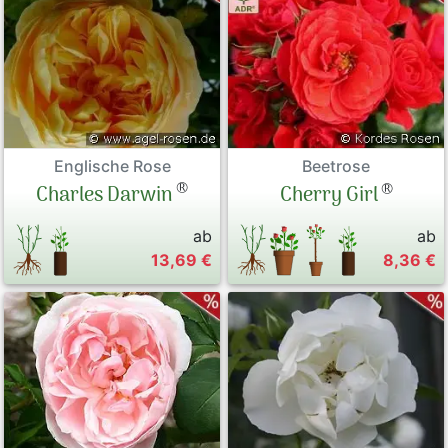
Englische Rose
Beetrose
®
®
Charles Darwin
Cherry Girl
ab
ab
13,69 €
8,36 €