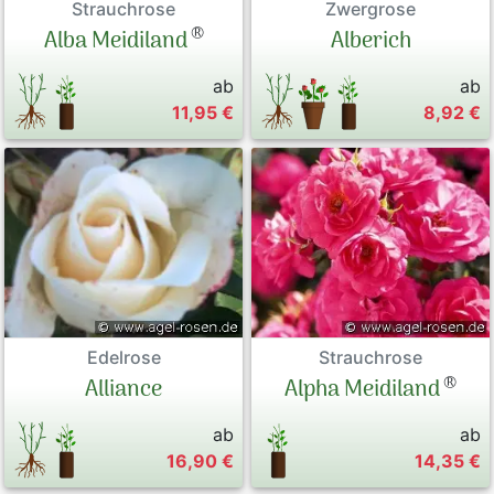
Strauchrose
Zwergrose
®
Alba Meidiland
Alberich
ab
ab
11,95 €
8,92 €
Edelrose
Strauchrose
®
Alliance
Alpha Meidiland
ab
ab
16,90 €
14,35 €