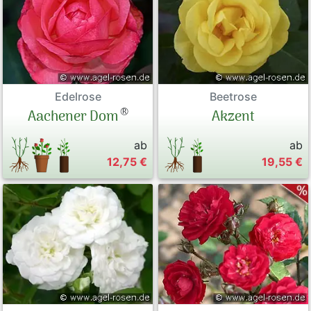
Edelrose
Beetrose
®
Aachener Dom
Akzent
ab
ab
12,75 €
19,55 €