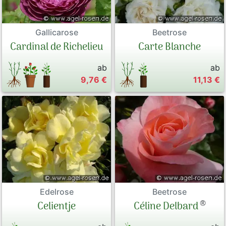
Beetrose
Gallicarose
Carte Blanche
Cardinal de Richelieu
ab
ab
9,76 €
11,13 €
Edelrose
Beetrose
®
Celientje
Céline Delbard