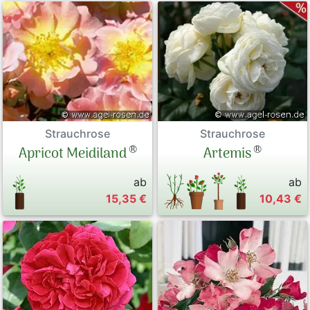
Strauchrose
Strauchrose
®
®
Apricot Meidiland
Artemis
ab
ab
15,35 €
10,43 €