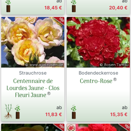
ab
ab
18,45 €
20,40 €
Strauchrose
Bodendeckerrose
®
Centennaire de
Centro-Rose
Lourdes Jaune - Clos
®
Fleuri Jaune
ab
ab
11,83 €
15,35 €