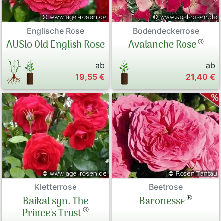
Englische Rose
Bodendeckerrose
®
AUSlo Old English Rose
Avalanche Rose
ab
ab
19,55 €
21,40 €
Kletterrose
Beetrose
®
Baikal syn. The
Baronesse
®
Prince's Trust