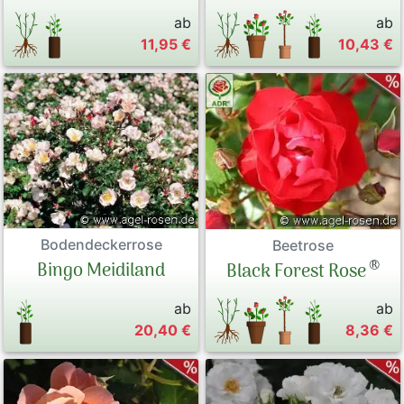
ab
ab
11,95 €
10,43 €
Bodendeckerrose
Beetrose
®
Bingo Meidiland
Black Forest Rose
ab
ab
20,40 €
8,36 €