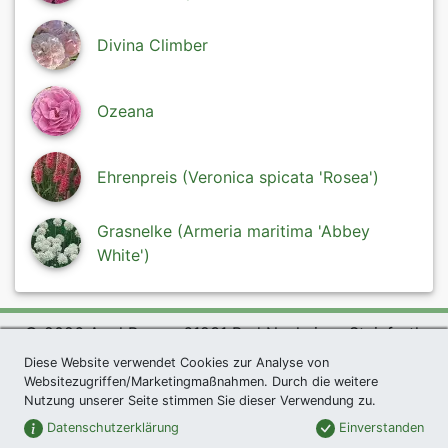
Divina Climber
Ozeana
Ehrenpreis (Veronica spicata 'Rosea')
Grasnelke (Armeria maritima 'Abbey
White')
© 2026 Agel Rosen, 61231 Bad Nauheim - Steinfurth
exklusives Präsent *
|
Agel Rosen Wiki
|
AGB
|
Diese Website verwendet Cookies zur Analyse von
Websitezugriffen/Marketingmaßnahmen. Durch die weitere
Datenschutzerklärung
|
Impressum
|
Links
|
Sitemap
Nutzung unserer Seite stimmen Sie dieser Verwendung zu.
Newsletter
Datenschutzerklärung
Einverstanden