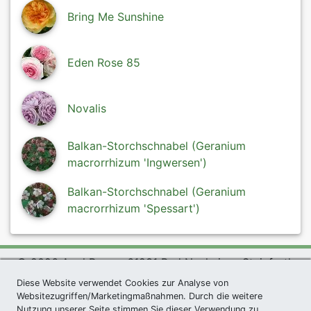
Bring Me Sunshine
Eden Rose 85
Novalis
Balkan-Storchschnabel (Geranium
macrorrhizum 'Ingwersen')
Balkan-Storchschnabel (Geranium
macrorrhizum 'Spessart')
© 2026 Agel Rosen, 61231 Bad Nauheim - Steinfurth
Diese Website verwendet Cookies zur Analyse von
exklusives Präsent *
|
Agel Rosen Wiki
|
AGB
|
Websitezugriffen/Marketingmaßnahmen. Durch die weitere
Datenschutzerklärung
|
Impressum
|
Links
|
Sitemap
Nutzung unserer Seite stimmen Sie dieser Verwendung zu.