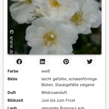
Farbe
weiß
Blüte
leicht gefüllte, schalenförmige
Blüten, Staubgefäße zeigend
Duft
Wildrosenduft
Blühzeit
Juni bis zum Frost
Laub
gesundes Rugosa-Laub