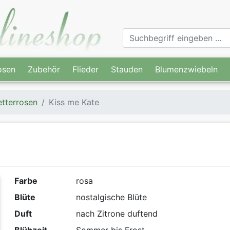
osen
Zubehör
Flieder
Stauden
Blumenzwiebeln
etterrosen
Kiss me Kate
Farbe
rosa
Blüte
nostalgische Blüte
Duft
nach Zitrone duftend