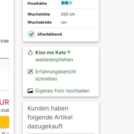
Frosthärte
Wuchshöhe
200 cm
Wuchsbreite
cm
öfterblühend
rose
Kiss me Kate ®
weiterempfehlen
Erfahrungsbericht
schreiben
Eigenes Foto hochladen
EUR
Kunden haben
3 EUR
folgende Artikel
dazugekauft
/
0