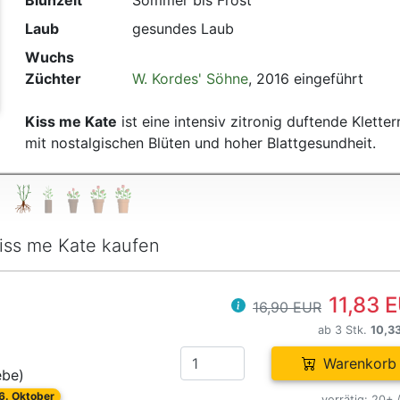
Blühzeit
Sommer bis Frost
Laub
gesundes Laub
Wuchs
Züchter
W. Kordes' Söhne
, 2016 eingeführt
Kiss me Kate
ist eine intensiv zitronig duftende Kletter
mit nostalgischen Blüten und hoher Blattgesundheit.
iss me Kate kaufen
11,83 
16,90 EUR
ab 3 Stk.
10,3
Warenkorb
ebe)
26. Oktober
vorrätig: 20+ 