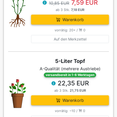
7,59 EUR
10,85 EUR
ab 3 Stk.
7,18 EUR
Warenkorb
vorrätig: 20+ /
0
Auf den Merkzettel
5-Liter Topf
A-Qualität (mehrere Austriebe)
versandbereit in 1-6 Werktagen
22,35 EUR
ab 3 Stk.
21,75 EUR
Warenkorb
vorrätig: ~10 /
0