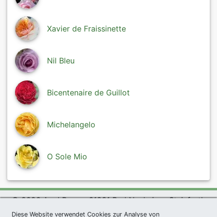
Xavier de Fraissinette
Nil Bleu
Bicentenaire de Guillot
Michelangelo
O Sole Mio
© 2026 Agel Rosen, 61231 Bad Nauheim - Steinfurth
exklusives Präsent *
|
Agel Rosen Wiki
|
AGB
|
Diese Website verwendet Cookies zur Analyse von