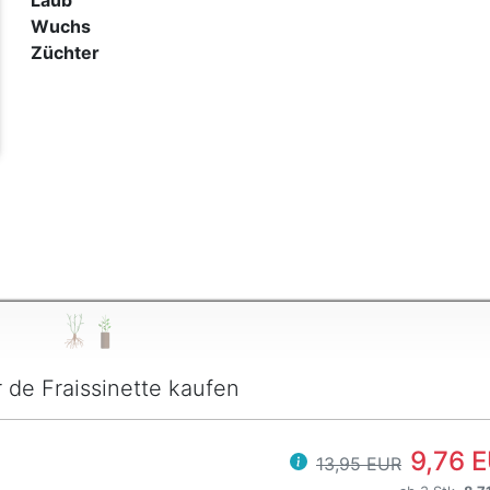
Laub
Wuchs
t
Züchter
r de Fraissinette kaufen
9,76 
13,95 EUR