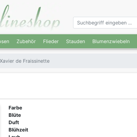
osen
Zubehör
Flieder
Stauden
Blumenzwiebeln
Xavier de Fraissinette
Farbe
Blüte
Duft
Blühzeit