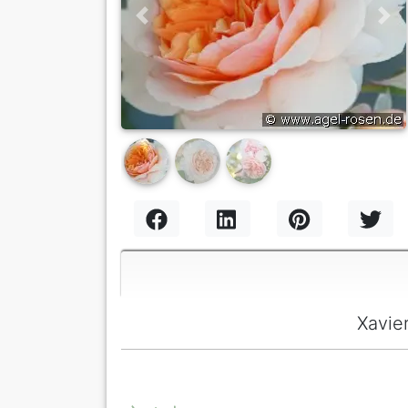
Previous
Nex
Xavie