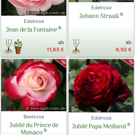
Edelrose
®
Johann Strauß
Edelrose
®
Jean de la Fontaine
ab
ab
11,83 €
8,92 €
Beetrose
Edelrose
Jubilé du Prince de
®
Jubilé Papa Meilland
®
Monaco