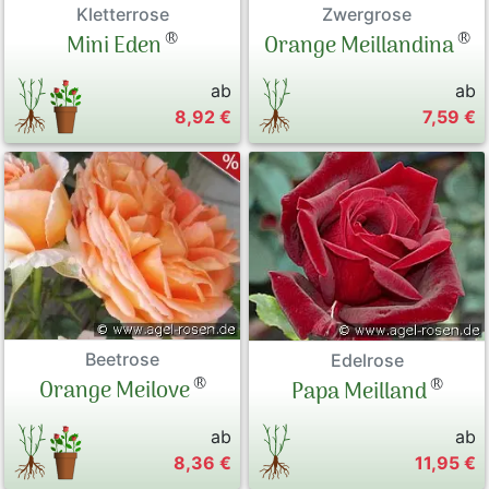
Kletterrose
Zwergrose
®
®
Mini Eden
Orange Meillandina
ab
ab
8,92 €
7,59 €
Beetrose
Edelrose
®
®
Orange Meilove
Papa Meilland
ab
ab
8,36 €
11,95 €