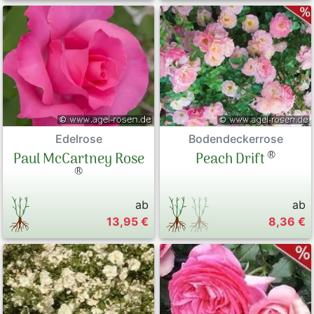
Edelrose
Bodendeckerrose
®
Paul McCartney Rose
Peach Drift
®
ab
ab
13,95 €
8,36 €