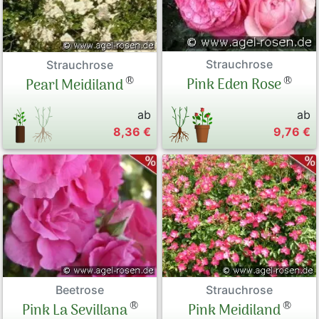
Strauchrose
Strauchrose
®
®
Pink Eden Rose
Pearl Meidiland
ab
ab
8,36 €
9,76 €
Beetrose
Strauchrose
®
®
Pink La Sevillana
Pink Meidiland