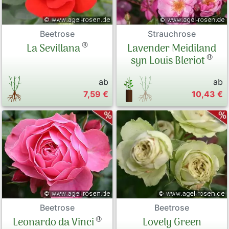
Strauchrose
Beetrose
®
Lavender Meidiland
La Sevillana
®
syn Louis Bleriot
ab
ab
7,59 €
10,43 €
Beetrose
Beetrose
®
Leonardo da Vinci
Lovely Green