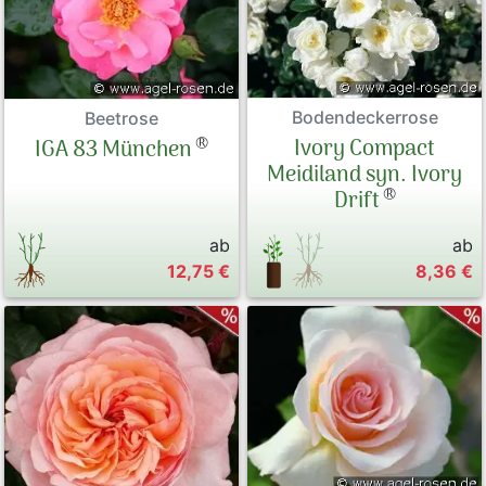
Bodendeckerrose
Beetrose
®
Ivory Compact
IGA 83 München
Meidiland syn. Ivory
®
Drift
ab
ab
12,75 €
8,36 €