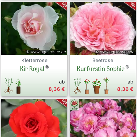
Beetrose
Kletterrose
®
®
Kurfürstin Sophie
Kir Royal
ab
ab
8,36 €
8,36 €