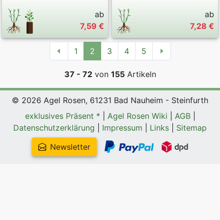
ab
ab
7,59 €
7,28 €
1
2
3
4
5
37 - 72
von
155
Artikeln
© 2026 Agel Rosen, 61231 Bad Nauheim - Steinfurth
exklusives Präsent *
|
Agel Rosen Wiki
|
AGB
|
Datenschutzerklärung
|
Impressum
|
Links
|
Sitemap
Newsletter