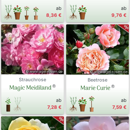
ab
ab
8,36 €
9,76 €
Strauchrose
Beetrose
®
®
Magic Meidiland
Marie Curie
ab
ab
7,28 €
7,59 €