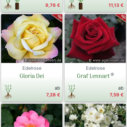
9,76 €
11,13 €
Edelrose
Edelrose
®
Graf Lennart
Gloria Dei
ab
ab
7,28 €
7,59 €