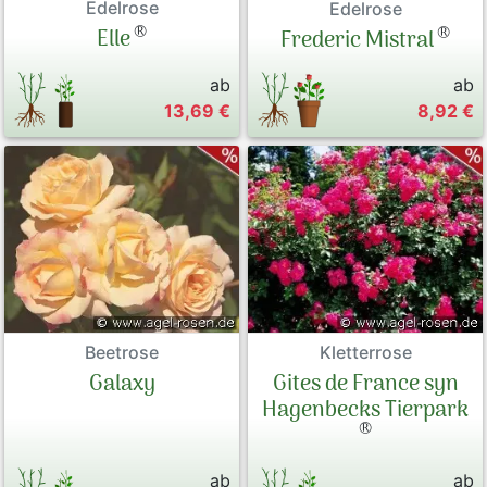
Edelrose
Edelrose
®
®
Elle
Frederic Mistral
ab
ab
13,69 €
8,92 €
Kletterrose
Beetrose
Gites de France syn
Galaxy
Hagenbecks Tierpark
®
ab
ab