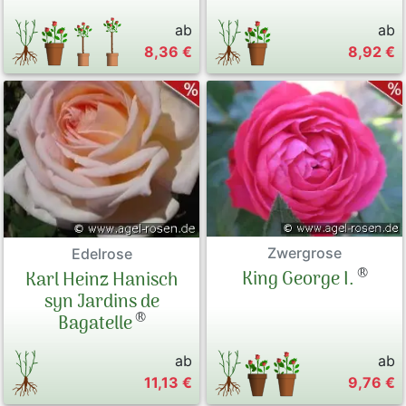
ab
ab
8,36 €
8,92 €
Zwergrose
Edelrose
®
King George I.
Karl Heinz Hanisch
syn Jardins de
®
Bagatelle
ab
ab
11,13 €
9,76 €