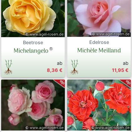
Edelrose
Beetrose
®
Michèle Meilland
Michelangelo
ab
ab
8,36 €
11,95 €