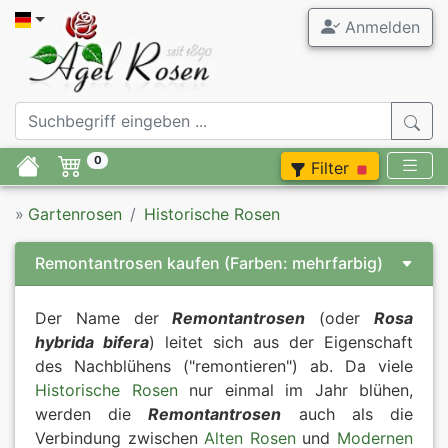
Anmelden
0
Filter
»
Gartenrosen
Historische Rosen
Remontantrosen kaufen
(Farben: mehrfarbig)
Der Name der
Remontantrosen
(oder
Rosa
hybrida bifera
) leitet sich aus der Eigenschaft
des Nachblühens ("remontieren") ab. Da viele
Historische Rosen
nur einmal im Jahr blühen,
werden die
Remontantrosen
auch als die
Verbindung zwischen
Alten Rosen
und
Modernen