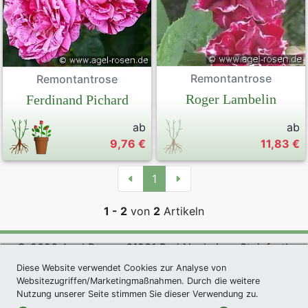
Remontantrose
Remontantrose
Roger Lambelin
Ferdinand Pichard
ab
ab
9,76 €
11,83 €
1
1 - 2
von
2
Artikeln
© 2026 Agel Rosen, 61231 Bad Nauheim - Steinfurth
exklusives Präsent *
|
Agel Rosen Wiki
|
AGB
|
Diese Website verwendet Cookies zur Analyse von
Websitezugriffen/Marketingmaßnahmen. Durch die weitere
Datenschutzerklärung
|
Impressum
|
Links
|
Sitemap
Nutzung unserer Seite stimmen Sie dieser Verwendung zu.