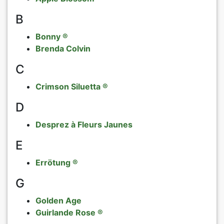
B
Rosen nach
Päonien
Bonny ®
Rosen nach
exklusives 
Brenda Colvin
C
Verkaufsfo
Crimson Siluetta ®
AGB
D
Datenschut
Desprez à Fleurs Jaunes
E
Impressum
Errötung ®
Links
G
Rosenschut
Golden Age
Guirlande Rose ®
Sitemap