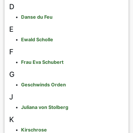
D
Danse du Feu
E
Ewald Scholle
F
Frau Eva Schubert
G
Geschwinds Orden
J
Juliana von Stolberg
K
Kirschrose