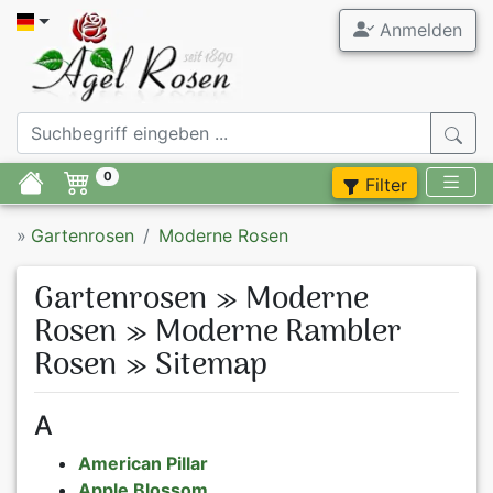
Anmelden
Alle Garten
Agel Ros
Gartenrose
ADR Rosen
0
Filter
Duftrosen
Stammrose
»
Gartenrosen
Moderne Rosen
Rosenneuhe
Containerr
Gartenrosen » Moderne
Rosen im A
Zubehör
Rosen » Moderne Rambler
Rosen » Sitemap
Moderne R
Flieder
Historisch
Stauden
A
American Pillar
Rosen beka
Blumenzwie
Apple Blossom