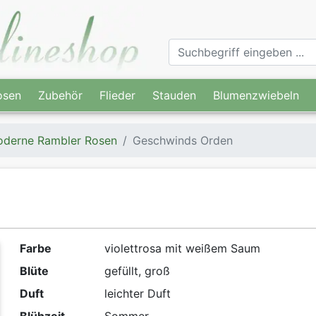
osen
Zubehör
Flieder
Stauden
Blumenzwiebeln
derne Rambler Rosen
Geschwinds Orden
Farbe
violettrosa mit weißem Saum
Blüte
gefüllt, groß
Duft
leichter Duft