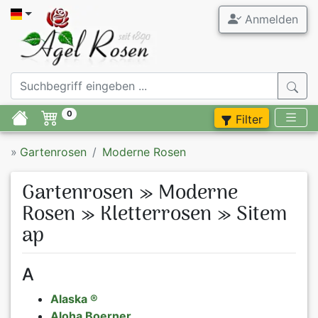
Anmelden
Alle Garten
Agel Ros
Gartenrose
ADR Rosen
0
Filter
Duftrosen
Stammrose
»
Gartenrosen
Moderne Rosen
Rosenneuhe
Containerr
Gartenrosen » Moderne
Rosen im A
Zubehör
Rosen » Kletterrosen » Sitem
ap
Moderne R
Flieder
Historisch
Stauden
A
Alaska ®
Rosen beka
Blumenzwie
Aloha Boerner