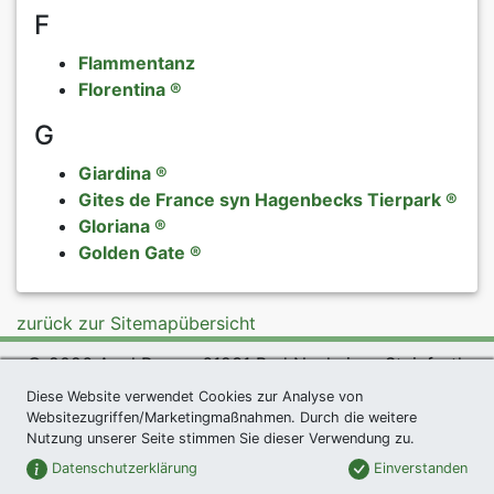
F
Flammentanz
Florentina ®
G
Giardina ®
Gites de France syn Hagenbecks Tierpark ®
Gloriana ®
Golden Gate ®
zurück zur Sitemapübersicht
© 2026 Agel Rosen, 61231 Bad Nauheim - Steinfurth
Diese Website verwendet Cookies zur Analyse von
exklusives Präsent *
|
Agel Rosen Wiki
|
AGB
|
Websitezugriffen/Marketingmaßnahmen. Durch die weitere
Datenschutzerklärung
|
Impressum
|
Links
|
Sitemap
Nutzung unserer Seite stimmen Sie dieser Verwendung zu.
Newsletter
Datenschutzerklärung
Einverstanden