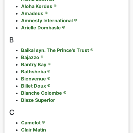
Aloha Kordes ®
Rosen nach
Päonien
Amadeus ®
Amnesty International ®
Rosen nach
exklusives 
Arielle Dombasle ®
B
Verkaufsfo
Baikal syn. The Prince's Trust ®
AGB
Bajazzo ®
Bantry Bay ®
Datenschut
Bathsheba ®
Bienvenue ®
Billet Doux ®
Impressum
Blanche Colombe ®
Blaze Superior
Links
C
Rosenschut
Camelot ®
Clair Matin
Sitemap