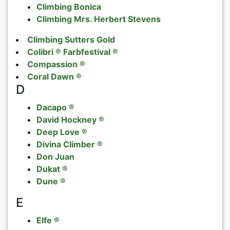
Climbing Bonica
Climbing Mrs. Herbert Stevens
Climbing Sutters Gold
Colibri ® Farbfestival ®
Compassion ®
Coral Dawn ®
D
Dacapo ®
David Hockney ®
Deep Love ®
Divina Climber ®
Don Juan
Dukat ®
Dune ®
E
Elfe ®