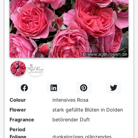
Previous
Next
Colour
intensives Rosa
Flower
stark gefüllte Blüten in Dolden
Fragrance
betörender Duft
Period
Foliage
dunkelgrünes glänzendes