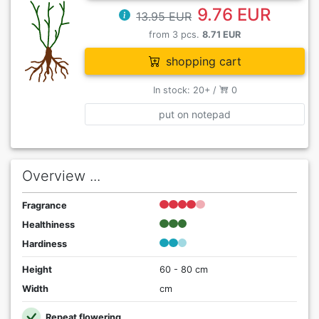
9.76 EUR
13.95 EUR
from 3 pcs.
8.71 EUR
shopping cart
In stock: 20+ /
0
put on notepad
Overview ...
Fragrance
Healthiness
Hardiness
Height
60 - 80 cm
Width
cm
Repeat flowering