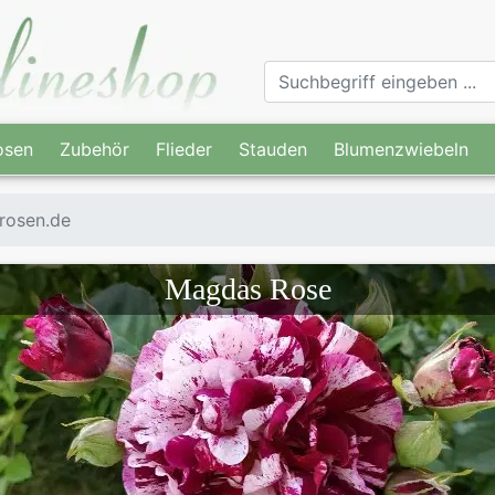
osen
Zubehör
Flieder
Stauden
Blumenzwiebeln
rosen.de
Magdas Rose