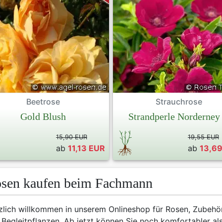
Previous
Beetrose
Strauchrose
Gold Blush
Strandperle Norderney
15,90 EUR
19,55 EUR
ab
11,13 EUR
ab
13,6
sen kaufen beim Fachmann
zlich willkommen in unserem Onlineshop für Rosen, Zubehö
 Begleitpflanzen. Ab jetzt können Sie noch komfortabler al