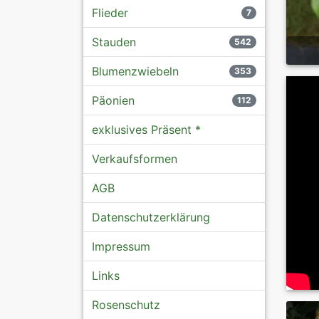
Flieder
7
Stauden
542
Blumenzwiebeln
353
Päonien
112
exklusives Präsent *
Verkaufsformen
AGB
Datenschutzerklärung
Impressum
Links
Rosenschutz