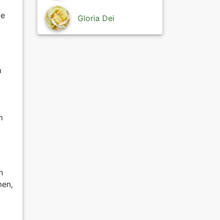
ie
Gloria Dei
m
m
n
men,