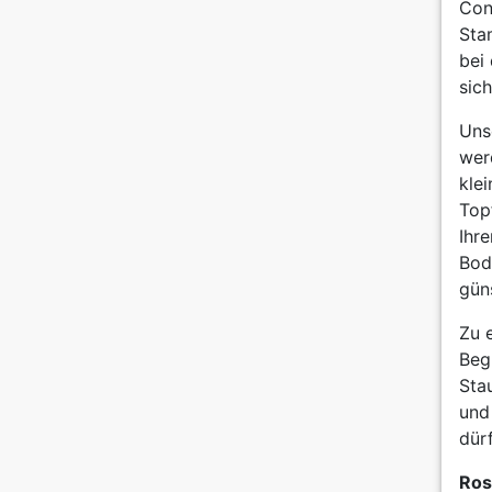
Con
Sta
bei
sich
Uns
wer
kle
Topf
Ihr
Bod
güns
Zu 
Beg
Sta
und
dür
Ros