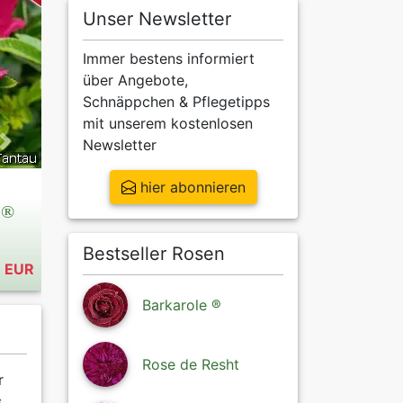
Unser Newsletter
Immer bestens informiert
über Angebote,
Schnäppchen & Pflegetipps
mit unserem kostenlosen
Newsletter
Next
hier abonnieren
 ®
Bestseller Rosen
9 EUR
Barkarole ®
Rose de Resht
r
s