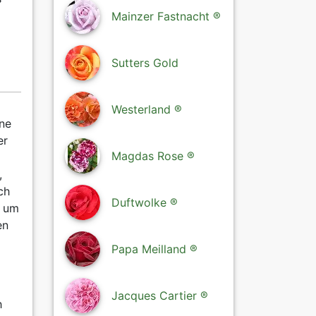
Mainzer Fastnacht ®
Sutters Gold
Westerland ®
ine
er
Magdas Rose ®
,
ch
Duftwolke ®
, um
en
Papa Meilland ®
Jacques Cartier ®
h