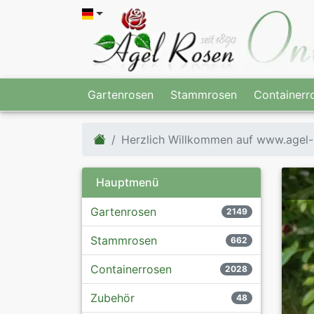
Gartenrosen
Stammrosen
Containerr
Herzlich Willkommen auf www.agel-
Hauptmenü
Gartenrosen
2149
Stammrosen
662
Containerrosen
2028
Zubehör
48