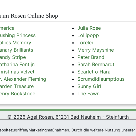
 im Rosen Online Shop
merica
Julia Rose
lushing Princess
Lollipopp
allies Memory
Lorelei
anary Brilliants
Merry Mayshine
andy Stripe
Peter Brand
atharina Fontijn
Sarah Bernhardt
hristmas Velvet
Scarlet o Hara
r. Alexander Fleming
Scrumdidleumptious
arden Treasure
Sunny Girl
enry Bockstoce
The Fawn
© 2026 Agel Rosen, 61231 Bad Nauheim - Steinfurth
*
|
Agel Rosen Wiki
|
AGB
|
Datenschutzerklärung
|
Impress
ebsitezugriffen/Marketingmaßnahmen. Durch die weitere Nutzung unserer 