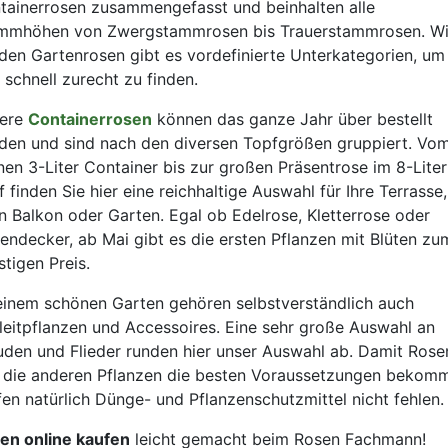
tainerrosen zusammengefasst und beinhalten alle
mmhöhen von Zwergstammrosen bis Trauerstammrosen. W
 den Gartenrosen gibt es vordefinierte Unterkategorien, um
 schnell zurecht zu finden.
ere
Containerrosen
können das ganze Jahr über bestellt
den und sind nach den diversen Topfgrößen gruppiert. Vo
inen 3-Liter Container bis zur großen Präsentrose im 8-Liter
 finden Sie hier eine reichhaltige Auswahl für Ihre Terrasse,
en Balkon oder Garten. Egal ob Edelrose, Kletterrose oder
endecker, ab Mai gibt es die ersten Pflanzen mit Blüten zu
tigen Preis.
einem schönen Garten gehören selbstverständlich auch
leitpflanzen und Accessoires. Eine sehr große Auswahl an
uden und Flieder runden hier unser Auswahl ab. Damit Rose
 die anderen Pflanzen die besten Voraussetzungen bekom
fen natürlich Dünge- und Pflanzenschutzmittel nicht fehlen.
en online kaufen
leicht gemacht beim Rosen Fachmann!