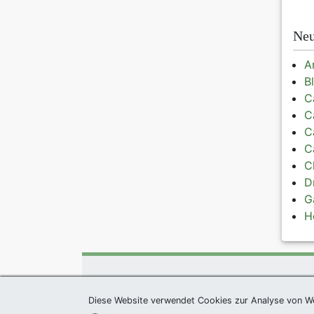
Neu
A
B
C
C
C
C
C
D
G
H
exklusives Präsent 
Diese Website verwendet Cookies zur Analyse von W