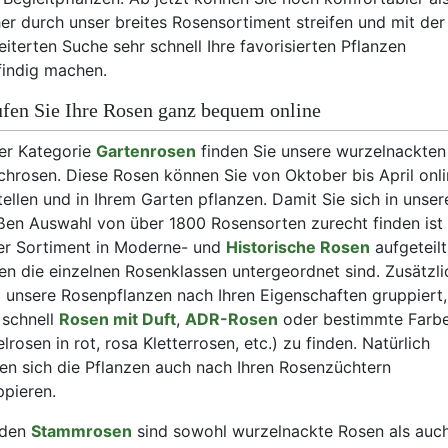
her durch unser breites Rosensortiment streifen und mit der
eiterten Suche sehr schnell Ihre favorisierten Pflanzen
findig machen.
fen Sie Ihre Rosen ganz bequem online
der Kategorie
Gartenrosen
finden Sie unsere wurzelnackten
chrosen. Diese Rosen können Sie von Oktober bis April onl
tellen und in Ihrem Garten pflanzen. Damit Sie sich in unser
ßen Auswahl von über 1800 Rosensorten zurecht finden ist
er Sortiment in Moderne- und
Historische Rosen
aufgeteilt
en die einzelnen Rosenklassen untergeordnet sind. Zusätzli
d unsere Rosenpflanzen nach Ihren Eigenschaften gruppiert
 schnell
Rosen mit Duft
,
ADR-Rosen
oder bestimmte Farb
lrosen in rot, rosa Kletterrosen, etc.) zu finden. Natürlich
sen sich die Pflanzen auch nach Ihren Rosenzüchtern
ppieren.
 den
Stammrosen
sind sowohl wurzelnackte Rosen als auc