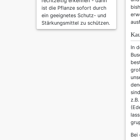
rechtzeitig erkennen - dann
bis
ist die Pflanze sofort durch
erw
ein geeignetes Schutz- und
aus
Stärkungsmittel zu schützen.
Kau
In 
Bus
bes
gro
uns
den
sin
z.B.
(Ede
las
gru
Bei