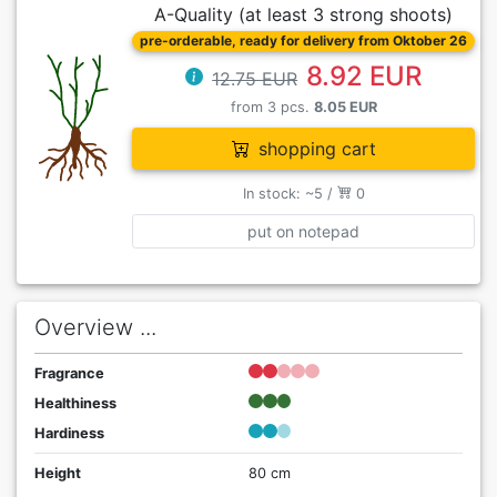
A-Quality (at least 3 strong shoots)
pre-orderable, ready for delivery from Oktober 26
8.92 EUR
12.75 EUR
from 3 pcs.
8.05 EUR
shopping cart
In stock: ~5 /
0
put on notepad
Overview ...
Fragrance
Healthiness
Hardiness
Height
80 cm