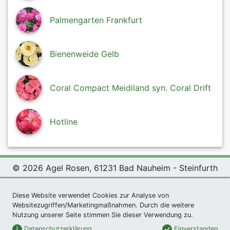
Palmengarten Frankfurt
Bienenweide Gelb
Coral Compact Meidiland syn. Coral Drift
Hotline
© 2026 Agel Rosen, 61231 Bad Nauheim - Steinfurth
Exclusive Present *
|
Agel Rosen Wiki
|
Terms and
Conditions
|
Datenschutzerklärung
|
Imprint
|
Links
|
Diese Website verwendet Cookies zur Analyse von
Websitezugriffen/Marketingmaßnahmen. Durch die weitere
Sitemap
Nutzung unserer Seite stimmen Sie dieser Verwendung zu.
Newsletter
Datenschutzerklärung
Einverstanden