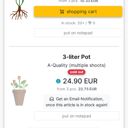
from 3 pcs.
10.33 EUR
shopping cart
In stock: 20+ /
0
put on notepad
3-liter Pot
A-Quality (multiple shoots)
sold out
24.90 EUR
from 3 pcs.
22.75 EUR
Get an Email-Notification,
once this article is in stock again!
put on notepad