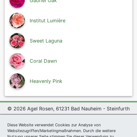
Gabriel Oak
Institut Lumière
Sweet Laguna
Coral Dawn
Heavenly Pink
© 2026 Agel Rosen, 61231 Bad Nauheim - Steinfurth
Exclusive Present *
|
Agel Rosen Wiki
|
Terms and
Diese Website verwendet Cookies zur Analyse von
Conditions
|
Datenschutzerklärung
|
Imprint
|
Links
|
Websitezugriffen/Marketingmaßnahmen. Durch die weitere
Sitemap
Nutzung unserer Seite stimmen Sie dieser Verwendung zu.